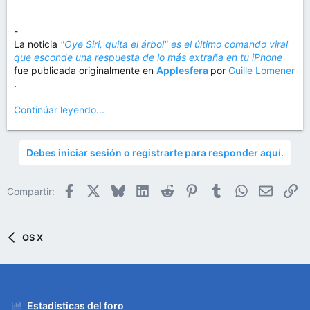
-
La noticia
"Oye Siri, quita el árbol" es el último comando viral
que esconde una respuesta de lo más extraña en tu iPhone
fue publicada originalmente en
Applesfera
por
Guille Lomener
.
Continúar leyendo...
Debes iniciar sesión o registrarte para responder aquí.
Facebook
X
Bluesky
LinkedIn
Reddit
Pinterest
Tumblr
WhatsApp
Email
En
Compartir:
OS X
Estadísticas del foro