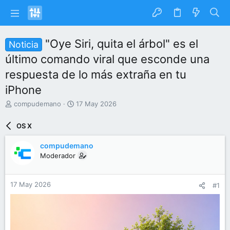
"Oye Siri, quita el árbol" es el
Noticia
último comando viral que esconde una
respuesta de lo más extraña en tu
iPhone
I
F
compudemano
17 May 2026
n
e
i
c
OS X
c
h
i
a
compudemano
a
d
Moderador
d
e
o
i
r
n
17 May 2026
#1
d
i
e
c
l
i
t
o
e