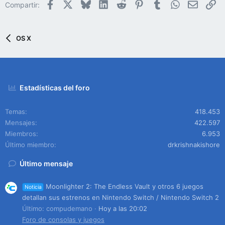
Facebook
X
Bluesky
LinkedIn
Reddit
Pinterest
Tumblr
WhatsApp
Email
En
Compartir:
OS X
Estadísticas del foro
Temas
418.453
Mensajes
422.597
Miembros
6.953
Último miembro
drkrishnakishore
Último mensaje
Moonlighter 2: The Endless Vault y otros 6 juegos
Noticia
detallan sus estrenos en Nintendo Switch / Nintendo Switch 2
Último: compudemano
Hoy a las 20:02
Foro de consolas y juegos