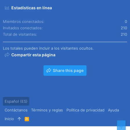
Estadísticas en línea
Miembros conectados
0
Invitados conectados
210
Total de visitantes
210
Los totales pueden incluir a los visitantes ocultos.
Compartir esta página
Share this page
Español (ES)
Contáctanos
Términos y reglas
Política de privacidad
Ayuda
Inicio
R
S
Arr
S