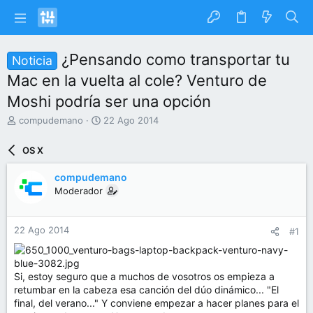
¿Pensando como transportar tu
Noticia
Mac en la vuelta al cole? Venturo de
Moshi podría ser una opción
I
F
compudemano
22 Ago 2014
n
e
i
c
OS X
c
h
i
a
compudemano
a
d
Moderador
d
e
o
i
r
n
22 Ago 2014
#1
d
i
e
c
l
i
t
o
Si, estoy seguro que a muchos de vosotros os empieza a
e
retumbar en la cabeza esa canción del dúo dinámico... "El
m
final, del verano..." Y conviene empezar a hacer planes para el
a