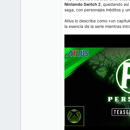
e
Nintendo Switch 2
, quedando así
50
m
saga, con personajes inéditos y u
a
38
Cr 15 13-35 Lc 1 Los Alpes, Pereira - Colombia
Atlus lo describe como «un capítu
la esencia de la serie mientras i
www.compudemano.com