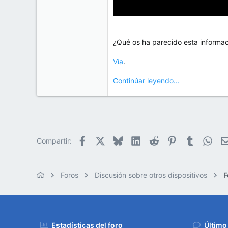
¿Qué os ha parecido esta informac
Vía
.
Continúar leyendo...
Facebook
X
Bluesky
LinkedIn
Reddit
Pinterest
Tumblr
Wha
Compartir:
Foros
Discusión sobre otros dispositivos
F
Estadísticas del foro
Último