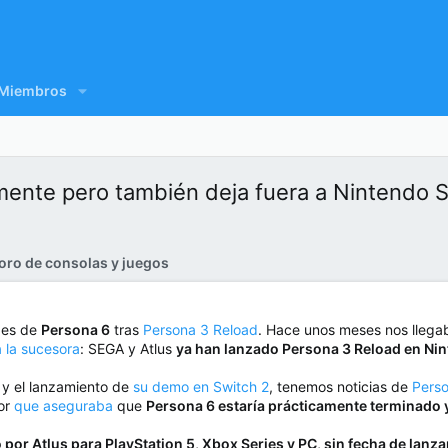
Miembros
lmente pero también deja fuera a Nintendo 
oro de consolas y juegos
des de
Persona 6
tras
Persona 3 Reload
. Hace unos meses nos llega
 la sucesora
: SEGA y Atlus
ya han lanzado Persona 3 Reload en Ni
 y el lanzamiento de
su demo en Switch 2
, tenemos noticias de
Pers
or
que aseguraba
que
Persona 6 estaría prácticamente terminado y
por Atlus para PlayStation 5, Xbox Series y PC, sin fecha de lanza