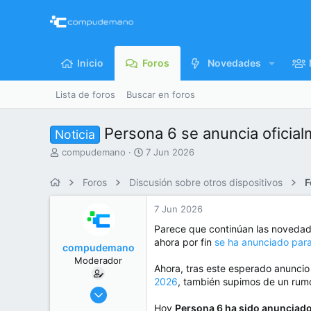
Inicio
Foros
Novedades
Lista de foros
Buscar en foros
Persona 6 se anuncia oficia
Noticia
I
F
compudemano
7 Jun 2026
n
e
i
c
Foros
Discusión sobre otros dispositivos
F
c
h
i
a
7 Jun 2026
a
d
d
e
Parece que continúan las noveda
o
i
ahora por fin
se ha anunciado para
compudemano
r
n
Moderador
d
i
Ahora, tras este esperado anuncio
e
c
2026
, también supimos de un rum
l
i
26 Jul 2013
t
o
416.755
Hoy
Persona 6 ha sido anunciado 