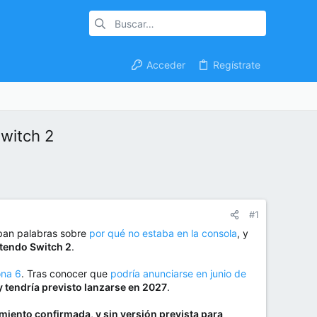
Acceder
Regístrate
Switch 2
#1
ban palabras sobre
por qué no estaba en la consola
, y
ntendo Switch 2
.
ona 6
. Tras conocer que
podría anunciarse en junio de
 tendría previsto lanzarse en 2027
.
miento confirmada, y sin versión prevista para