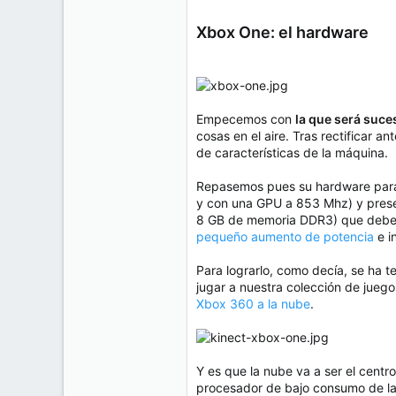
e
50
m
Xbox One: el hardware
a
38
Cr 15 13-35 Lc 1 Los Alpes, Pereira - Colombia
www.compudemano.com
Empecemos con
la que será suce
cosas en el aire. Tras rectificar a
de características de la máquina.
Repasemos pues su hardware par
y con una GPU a 853 Mhz) y pres
8 GB de memoria DDR3) que deberá 
pequeño aumento de potencia
e i
Para lograrlo, como decía, se ha 
jugar a nuestra colección de jue
Xbox 360 a la nube
.
Y es que la nube va a ser el centr
procesador de bajo consumo de l