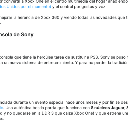
por convertir a Xbox One en el centro multimedia del hogar añadiend
dos Unidos por el momento)
y el control por gestos y voz.
e mejorar la herencia de Xbox 360 y viendo todas las novedades que
4.
onsola de Sony
consola que tiene la hercúlea tarea de sustituir a PS3. Sony se pu
a un nuevo sistema de entretenimiento. Y para no perder la tradició
ciada durante un evento especial hace unos meses y por fin se desve
do
. Una auténtica bestia parda que funciona con
8 núcleos Jaguar,
ad y no quedarse en la DDR 3 que calza Xbox One) y que estrena u
os.