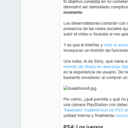
El objetivo consistía en no comete
demostró ser demasiado complicad
momento
.
Los desarrolladores contarán con
presencia de las redes sociales q
subir el vídeo a Youtube si nos ap
Y es que la interfaz y
toda la expe
incorporan un montón de funciones
Una nube, la de Sony, que viene a 
montón de títulos en descarga digi
en la experiencia de usuario. De 
bastante novedoso: al comprar un
Por cierto, ¿qué permite y qué no
una cámara PlayStation con dete
“headsets” inalámbricos de PS3 s
unidad interna y finalmente
conoce
PS4: Los juegos