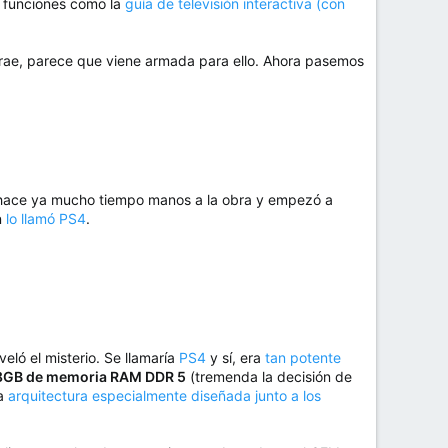
o funciones como la
guía de televisión interactiva (con
 trae, parece que viene armada para ello. Ahora pasemos
so hace ya mucho tiempo manos a la obra y empezó a
n
lo llamó PS4
.
ló el misterio. Se llamaría
PS4
y sí, era
tan potente
 8GB de memoria RAM DDR 5
(tremenda la decisión de
na
arquitectura especialmente diseñada junto a los