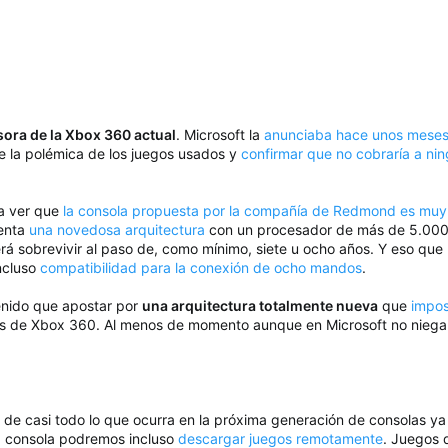
sora de la Xbox 360 actual
. Microsoft la
anunciaba hace unos meses 
nte la polémica de los juegos usados y
confirmar que no cobraría a ning
a ver que
la consola propuesta por la compañía de Redmond es muy
enta
una novedosa arquitectura
con un procesador de más de 5.000 
sobrevivir al paso de, como mínimo, siete u ocho años. Y eso que la
ncluso
compatibilidad para la conexión de ocho mandos
.
tenido que apostar por
una arquitectura totalmente nueva
que
impos
gos de Xbox 360. Al menos de momento aunque en Microsoft no niegan
o de casi todo lo que ocurra en la próxima generación de consolas ya 
a consola podremos incluso
descargar juegos remotamente
. Juegos 