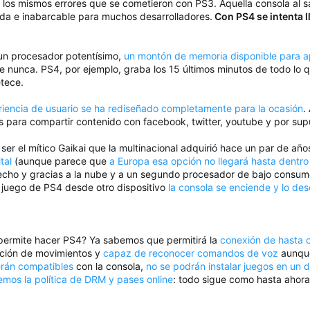
r los mismos errores que se cometieron con PS3. Aquella consola al s
a e inabarcable para muchos desarrolladores.
Con PS4 se intenta l
 un procesador potentísimo,
un montón de memoria disponible para a
ue nunca. PS4, por ejemplo, graba los 15 últimos minutos de todo l
etece.
riencia de usuario se ha rediseñado completamente para la ocasión
.
 para compartir contenido con facebook, twitter, youtube y por sup
ser el mítico Gaikai que la multinacional adquirió hace un par de año
tal
(aunque parece que
a Europa esa opción no llegará hasta dentr
hecho y gracias a la nube y a un segundo procesador de bajo consumo 
 juego de PS4 desde otro dispositivo
la consola se enciende y lo de
 permite hacer PS4? Ya sabemos que permitirá la
conexión de hasta 
cción de movimientos y
capaz de reconocer comandos de voz
aunque
erán compatibles
con la consola,
no se podrán instalar juegos en un 
mos la política de DRM y pases online
: todo sigue como hasta ahora