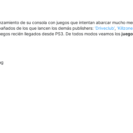
zamiento de su consola con juegos que intentan abarcar mucho mercad
añados de los que lancen los demás publishers:
‘Driveclub’
,
‘Killzon
juegos recién llegados desde PS3. De todos modos veamos los
juego
ag