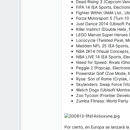
Dead Rising 3 (Capcom Vanc
FIFA 14 (EA Sports, Electroni
Fighter Within (AMA Ltd., Ub
Forza Motorsport 5 (Turn 10 
Just Dance 2014 (Ubisoft Par
Killer Instinct (Double Helix,
LEGO Marvel Super Heroes (
Lococycle (Twisted Pixel, Mi
Madden NFL 25 (EA Sports, E
NBA 2K14 (Visual Concepts,
NBA LIVE 14 (EA Sports, Elec
Need for Speed: Rivals (Gho
Peggle 2 (Popcap, Electronic
Powerstar Golf (Zoe Mode, M
Ryse: Son of Rome (Crytek, 
Skylanders: Swap Force (Vica
Watch Dogs (Ubisoft Montrea
Zoo Tycoon (Frontier Develo
Zumba Fitness: World Party
Por cierto, en Europa se lanzará 