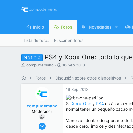
Inicio
Foros
Novedades
Lista de foros
Buscar en foros
PS4 y Xbox One: todo lo qu
Noticia
I
F
compudemano
16 Sep 2013
n
e
i
c
Foros
Discusión sobre otros dispositivos
F
c
h
i
a
16 Sep 2013
a
d
d
e
o
i
Sí,
Xbox One
y
PS4
están a la vuel
compudemano
r
n
normal tener un pequeño cacao me
Moderador
d
i
e
c
Vamos a intentar desgranar todo l
l
i
26 Jul 2013
desde cero, limpios y desinfectado
t
o
416.687