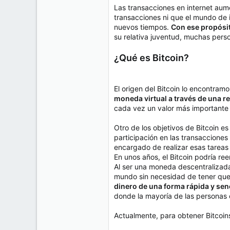
e
Las transacciones en internet aum
50
m
transacciones ni que el mundo de 
a
38
nuevos tiempos.
Con ese propósit
Cr 15 13-35 Lc 1 Los Alpes, Pereira - Colombia
su relativa juventud, muchas pers
www.compudemano.com
¿Qué es Bitcoin?
El origen del Bitcoin lo encontra
moneda virtual a través de una r
cada vez un valor más importante e
Otro de los objetivos de Bitcoin e
participación en las transacciones
encargado de realizar esas tareas
En unos años, el Bitcoin podría ree
Al ser una moneda descentralizada 
mundo sin necesidad de tener que 
dinero de una forma rápida y senc
donde la mayoría de las personas 
Actualmente, para obtener Bitcoins