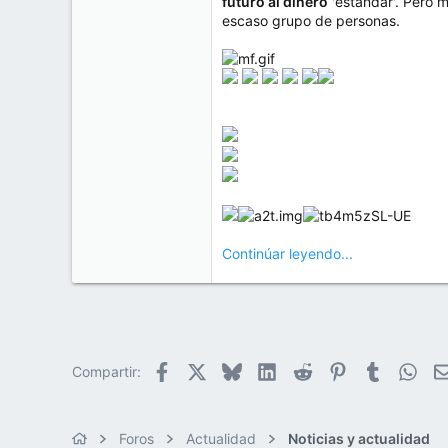
futuro al dinero
'estándar'. Pero m
escaso grupo de personas.
Continúar leyendo...
Facebook
X
Bluesky
LinkedIn
Reddit
Pinterest
Tumblr
Wha
Compartir:
Foros
Actualidad
Noticias y actualidad