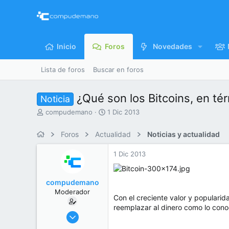
Inicio
Foros
Novedades
Lista de foros
Buscar en foros
¿Qué son los Bitcoins, en té
Noticia
I
F
compudemano
1 Dic 2013
n
e
i
c
Foros
Actualidad
Noticias y actualidad
c
h
i
a
1 Dic 2013
a
d
d
e
o
i
compudemano
r
n
Moderador
d
i
Con el creciente valor y popularid
e
c
reemplazar al dinero como lo cono
l
i
26 Jul 2013
t
o
416.698