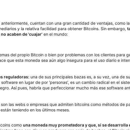
 anteriormente, cuentan con una gran cantidad de ventajas, como la v
mediarios y la relativa facilidad para obtener Bitcoins. Sin embargo,
t
 no acaben de 'cuajar'
en el mundo:
emas del propio Bitcoin o bien por problemas con los clientes para g
 hace que esta moneda sea aún algo insegura para el uso diario e inter
es reguladoras:
una de sus principales bazas es, a su vez, una de su
 software en lugar de por 'personas', es un cambio radical en el sist
negro. Así pues, habría que perfeccionar mucho más ese software ante
son las webs o empresas que admiten bitcoins como métodos de pag
están teniendo en los últimos meses.
itcoins como
una moneda muy prometedora y que, si se desarrolla en