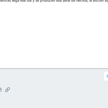
ientras llega ese día y se producen esa serie de hechos, el Bitcoin
tsApp
Email
Enlace