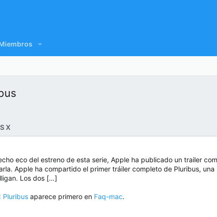
Miembros
ibus
S X
o eco del estreno de esta serie, Apple ha publicado un trailer comp
la. Apple ha compartido el primer tráiler completo de Pluribus, una 
ligan. Los dos […]
 Pluribus
aparece primero en
Faq-mac
.