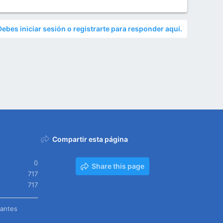
Debes iniciar sesión o registrarte para responder aquí.
Compartir esta página
0
Share this page
717
717
tantes