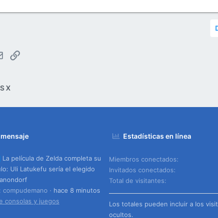
tsApp
Email
Enlace
S X
 mensaje
Estadísticas en línea
La película de Zelda completa su
Miembros conectados
lo: Uli Latukefu sería el elegido
Invitados conectados
anondorf
Total de visitantes
o: compudemano
hace 8 minutos
e consolas y juegos
Los totales pueden incluir a los visi
ocultos.