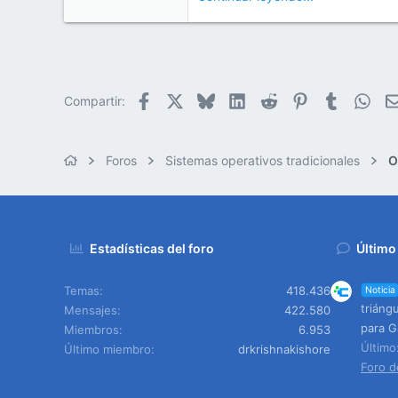
e
50
m
a
38
Cr 15 13-35 Lc 1 Los Alpes, Pereira - Colombia
www.compudemano.com
Facebook
X
Bluesky
LinkedIn
Reddit
Pinterest
Tumblr
Wha
Compartir:
Foros
Sistemas operativos tradicionales
O
Estadísticas del foro
Último
Temas
418.436
Noticia
triángu
Mensajes
422.580
para G
Miembros
6.953
Últim
Último miembro
drkrishnakishore
Foro d