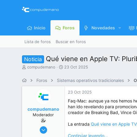
Inicio
Foros
Novedades
Lista de foros
Buscar en foros
Qué viene en Apple TV: Plur
Noticia
I
F
compudemano
23 Oct 2025
n
e
i
c
Foros
Sistemas operativos tradicionales
O
c
h
i
a
23 Oct 2025
a
d
d
e
Faq-Mac: aunque ya nos hemos hech
o
i
han ido revelando para promocionar
compudemano
r
n
creador de Breaking Bad, Vince Gil
Moderador
d
i
e
c
La entrada
Qué viene en Apple TV:
l
i
26 Jul 2013
t
o
416.673
Continúar leyendo...