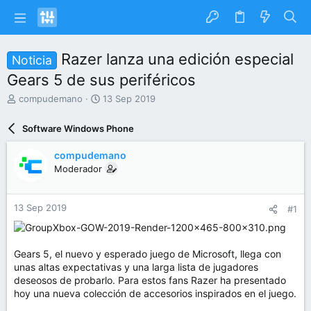
Razer lanza una edición especial
Noticia
Gears 5 de sus periféricos
I
F
compudemano
13 Sep 2019
n
e
i
c
Software Windows Phone
c
h
i
a
compudemano
a
d
Moderador
d
e
o
i
r
n
13 Sep 2019
#1
d
i
e
c
l
i
t
o
Gears 5, el nuevo y esperado juego de Microsoft, llega con
e
unas altas expectativas y una larga lista de jugadores
m
deseosos de probarlo. Para estos fans Razer ha presentado
a
hoy una nueva colección de accesorios inspirados en el juego.