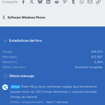
Facebook
X
Bluesky
LinkedIn
Reddit
Pinterest
Tumblr
WhatsApp
Email
En
Compartir:
Software Windows Phone
Estadísticas del foro
Temas
418.523
Mensajes
422.667
Miembros
6.954
Último miembro
Sumukha Hospitals
Último mensaje
Elden Ring tiene tantísimas magias que literalmente
Noticia
puedes morir de 200 formas diferentes y todavía sobrarían
formas de matarte
Último: compudemano
hace 7 minutos