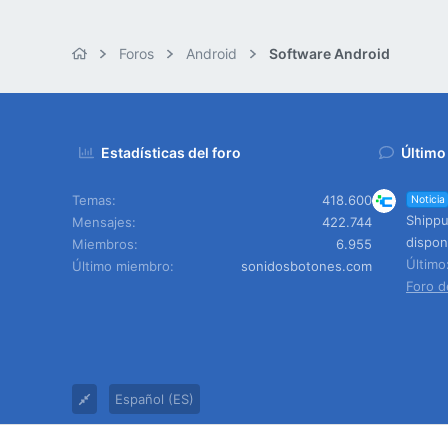
Foros
Android
Software Android
Estadísticas del foro
Último
Temas
418.600
Noticia
Shippu
Mensajes
422.744
dispon
Miembros
6.955
Últim
Último miembro
sonidosbotones.com
Foro d
Español (ES)