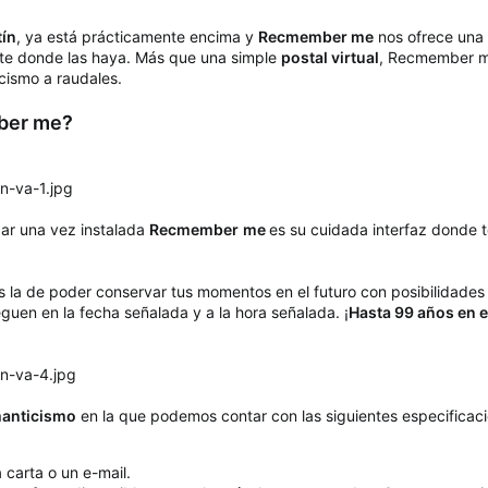
tín
, ya está prácticamente encima y
Recmember me
nos ofrece una s
ente donde las haya. Más que una simple
postal virtual
, Recmember m
cismo a raudales.
ber me?
r una vez instalada
Recmember
me
es su cuidada interfaz donde t
 es la de poder conservar tus momentos en el futuro con posibilidade
eguen en la fecha señalada y a la hora señalada. ¡
Hasta 99 años en e
omanticismo
en la que podemos contar con las siguientes especificaci
 carta o un e-mail.