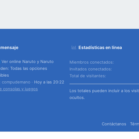
 mensaje
Estadísticas en línea
Ver online Naruto y Naruto
Miembros conectados
den: Todas las opciones
Invitados conectados
ibles
Total de visitantes
o: compudemano
Hoy a las 20:22
e consolas y juegos
Los totales pueden incluir a los visi
ocultos.
Contáctanos
Térm