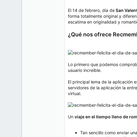
e
50
m
El 14 de febrero, día de
San Valen
a
38
forma totalmente original y difer
Cr 15 13-35 Lc 1 Los Alpes, Pereira - Colombia
escatima en originalidad y romanti
www.compudemano.com
¿Qué nos ofrece Recmem
Lo primero que podemos comproba
usuario increíble.
El principal lema de la aplicación
servidores de la aplicación la entr
virtual.
Un
viaje en el tiempo lleno de r
Tan sencillo como enviar una