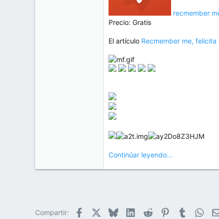
recmember m
Precio: Gratis
El artículo
Recmember me, felicita 
Continúar leyendo...
Facebook
X
Bluesky
LinkedIn
Reddit
Pinterest
Tumblr
Wha
Compartir: