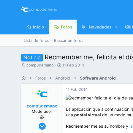
Inicio
Foros
Novedades
Lista de foros
Buscar en foros
Recmember me, felicita el dí
Noticia
I
F
compudemano
11 Feb 2014
n
e
i
c
Foros
Android
Software Android
c
h
i
a
11 Feb 2014
a
d
d
e
o
i
compudemano
r
n
La aplicación que a continuación l
Moderador
d
i
una
postal virtual
de un modo muy v
e
c
l
i
26 Jul 2013
Recmember me
es su nombre y
l
t
o
416.837