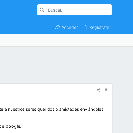
Acceder
Regístrate
#1
te
a nuestros seres queridos o amistades enviándoles
de
Google
.