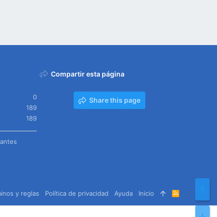
Compartir esta página
0
Share this page
189
189
tantes
Arr
inos y reglas
Política de privacidad
Ayuda
Inicio
R
S
S
Pie