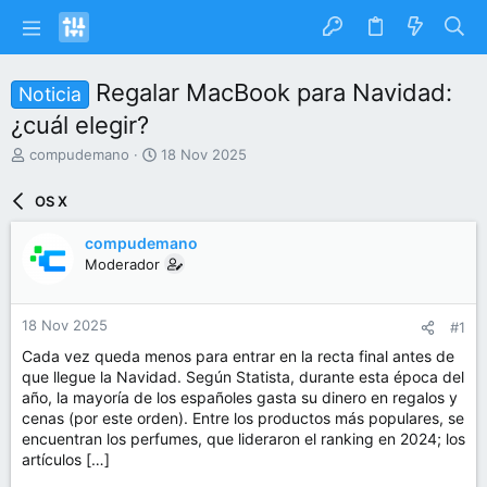
Regalar MacBook para Navidad:
Noticia
¿cuál elegir?
I
F
compudemano
18 Nov 2025
n
e
i
c
OS X
c
h
i
a
compudemano
a
d
Moderador
d
e
o
i
r
n
18 Nov 2025
#1
d
i
e
c
Cada vez queda menos para entrar en la recta final antes de
l
i
que llegue la Navidad. Según Statista, durante esta época del
t
o
año, la mayoría de los españoles gasta su dinero en regalos y
e
cenas (por este orden). Entre los productos más populares, se
m
encuentran los perfumes, que lideraron el ranking en 2024; los
a
artículos […]