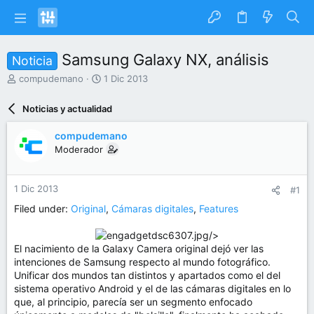
Samsung Galaxy NX, análisis
Noticia
I
F
compudemano
1 Dic 2013
n
e
i
c
Noticias y actualidad
c
h
i
a
compudemano
a
d
Moderador
d
e
o
i
r
n
1 Dic 2013
#1
d
i
e
c
Filed under:
Original
,
Cámaras digitales
,
Features
l
i
t
o
/>​
e
El nacimiento de la Galaxy Camera original dejó ver las
m
intenciones de Samsung respecto al mundo fotográfico.
a
Unificar dos mundos tan distintos y apartados como el del
sistema operativo Android y el de las cámaras digitales en lo
que, al principio, parecía ser un segmento enfocado