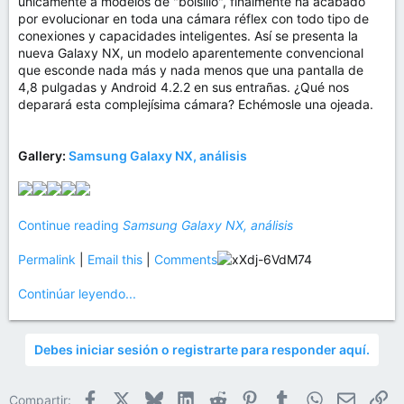
únicamente a modelos de "bolsillo", finalmente ha acabado
por evolucionar en toda una cámara réflex con todo tipo de
conexiones y capacidades inteligentes. Así se presenta la
nueva Galaxy NX, un modelo aparentemente convencional
que esconde nada más y nada menos que una pantalla de
4,8 pulgadas y Android 4.2.2 en sus entrañas. ¿Qué nos
deparará esta complejísima cámara? Echémosle una ojeada.
Gallery:
Samsung Galaxy NX, análisis
Continue reading
Samsung Galaxy NX, análisis
Permalink
|
Email this
|
Comments
Continúar leyendo...
Debes iniciar sesión o registrarte para responder aquí.
Facebook
X
Bluesky
LinkedIn
Reddit
Pinterest
Tumblr
WhatsApp
Email
En
Compartir: