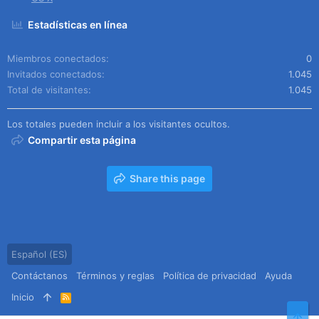
Estadísticas en línea
Miembros conectados
0
Invitados conectados
1.045
Total de visitantes
1.045
Los totales pueden incluir a los visitantes ocultos.
Compartir esta página
Share this page
Español (ES)
Contáctanos
Términos y reglas
Política de privacidad
Ayuda
Inicio
R
S
Arr
S