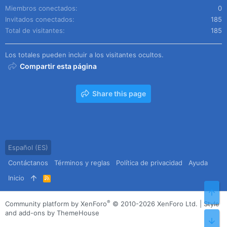
Miembros conectados
0
Invitados conectados
185
Total de visitantes
185
Los totales pueden incluir a los visitantes ocultos.
Compartir esta página
Share this page
Español (ES)
Contáctanos
Términos y reglas
Política de privacidad
Ayuda
Inicio
R
S
Arr
S
®
Community platform by XenForo
© 2010-2026 XenForo Ltd.
|
Style
and add-ons by ThemeHouse
Pie