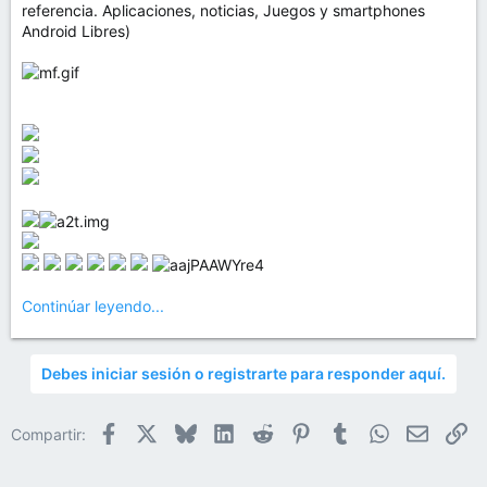
referencia. Aplicaciones, noticias, Juegos y smartphones
Android Libres)
Continúar leyendo...
Debes iniciar sesión o registrarte para responder aquí.
Facebook
X
Bluesky
LinkedIn
Reddit
Pinterest
Tumblr
WhatsApp
Email
En
Compartir: