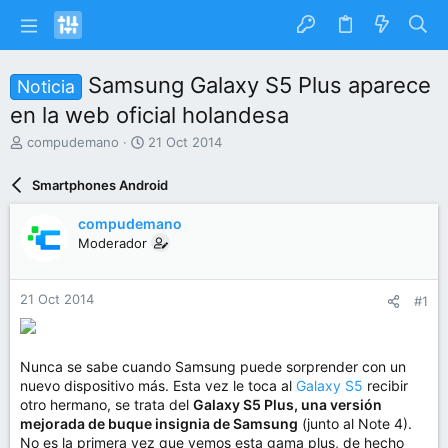
Samsung Galaxy S5 Plus aparece
Noticia
en la web oficial holandesa
I
F
compudemano
21 Oct 2014
n
e
i
c
Smartphones Android
c
h
i
a
compudemano
a
d
Moderador
d
e
o
i
r
n
21 Oct 2014
#1
d
i
e
c
l
i
t
o
Nunca se sabe cuando Samsung puede sorprender con un
e
nuevo dispositivo más. Esta vez le toca al
Galaxy S5
recibir
m
otro hermano, se trata del
Galaxy S5 Plus, una versión
a
mejorada de buque insignia de Samsung
(junto al Note 4).
No es la primera vez que vemos esta gama plus, de hecho