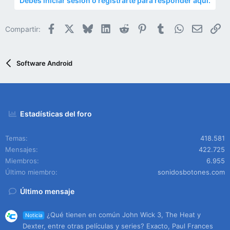
Debes iniciar sesión o registrarte para responder aquí.
Facebook
X
Bluesky
LinkedIn
Reddit
Pinterest
Tumblr
WhatsApp
Email
En
Compartir:
Software Android
Estadísticas del foro
Temas
418.581
Mensajes
422.725
Miembros
6.955
Último miembro
sonidosbotones.com
Último mensaje
¿Qué tienen en común John Wick 3, The Heat y
Noticia
Dexter, entre otras películas y series? Exacto, Paul Frances