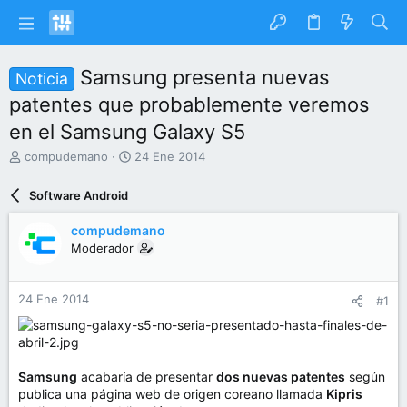
Samsung presenta nuevas
Noticia
patentes que probablemente veremos
en el Samsung Galaxy S5
I
F
compudemano
24 Ene 2014
n
e
i
c
Software Android
c
h
i
a
compudemano
a
d
Moderador
d
e
o
i
r
n
24 Ene 2014
#1
d
i
e
c
l
i
t
o
e
Samsung
acabaría de presentar
dos nuevas patentes
según
m
publica una página web de origen coreano llamada
Kipris
a