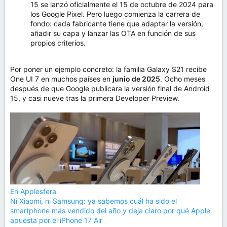
15 se lanzó oficialmente el 15 de octubre de 2024 para
los Google Pixel. Pero luego comienza la carrera de
fondo: cada fabricante tiene que adaptar la versión,
añadir su capa y lanzar las OTA en función de sus
propios criterios.
Por poner un ejemplo concreto: la familia Galaxy S21 recibe
One UI 7 en muchos países en
junio de 2025
. Ocho meses
después de que Google publicara la versión final de Android
15, y casi nueve tras la primera Developer Preview.
En Applesfera
Ni Xiaomi, ni Samsung: ya sabemos cuál ha sido el
smartphone más vendido del año y deja claro por qué Apple
apuesta por el iPhone 17 Air