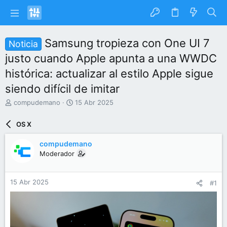
Samsung tropieza con One UI 7
Noticia
justo cuando Apple apunta a una WWDC
histórica: actualizar al estilo Apple sigue
siendo difícil de imitar
I
F
compudemano
15 Abr 2025
n
e
i
c
OS X
c
h
i
a
compudemano
a
d
Moderador
d
e
o
i
r
n
15 Abr 2025
#1
d
i
e
c
l
i
t
o
e