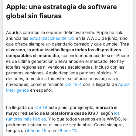
Apple: una estrategia de software
global sin fisuras​
Aquí los caminos se separan definitivamente. Apple no solo
anuncia las
actualizaciones de iOS
en la WWDC de junio, sino
que ofrece siempre un calendario cerrado y que cumple.
Tras
el verano, la actualización llega a todos los dispositivos
compatibles el mismo día
, con independencia de si el iPhone
es de última generación o lleva años en el mercado. No hay
loterías regionales ni versiones escalonadas. Incluso con las
primeras versiones, Apple despliega parches rápidos. Y
después, trimestre a trimestre, se añaden más mejoras y
novedades, como el reciente
iOS 18.4
con la llegada de
Apple
Intelligence
en español.
La llegada de
iOS 19
este junio, por ejemplo,
marcará el
mayor rediseño de la plataforma desde iOS 7
, según
los
rumores más fiables
. Y lo que todos veremos en la WWDC, lo
podremos instalar en el mes de septiembre. Como siempre,
tengas un
iPhone 16
o un
iPhone 11
.