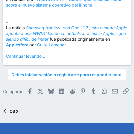
sobre el nuevo sistema operativo del iPhone
-
La noticia
Samsung tropieza con One UI 7 justo cuando Apple
apunta a una WWDC histórica: actualizar al estilo Apple sigue
siendo difícil de imitar
fue publicada originalmente en
Applesfera
por
Guille Lomener
.
Continúar leyendo...
Debes iniciar sesión o registrarte para responder aquí.
Facebook
X
Bluesky
LinkedIn
Reddit
Pinterest
Tumblr
WhatsApp
Email
En
Compartir:
OS X