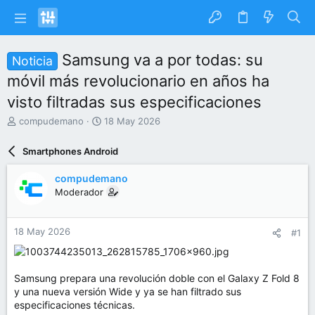
Samsung va a por todas: su
Noticia
móvil más revolucionario en años ha
visto filtradas sus especificaciones
I
F
compudemano
18 May 2026
n
e
i
c
Smartphones Android
c
h
i
a
compudemano
a
d
Moderador
d
e
o
i
r
n
18 May 2026
#1
d
i
e
c
l
i
t
o
Samsung prepara una revolución doble con el Galaxy Z Fold 8
e
y una nueva versión Wide y ya se han filtrado sus
m
especificaciones técnicas.
a