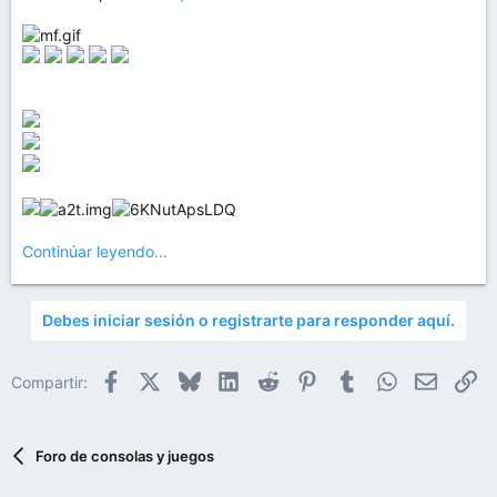
Continúar leyendo...
Debes iniciar sesión o registrarte para responder aquí.
Facebook
X
Bluesky
LinkedIn
Reddit
Pinterest
Tumblr
WhatsApp
Email
En
Compartir:
Foro de consolas y juegos