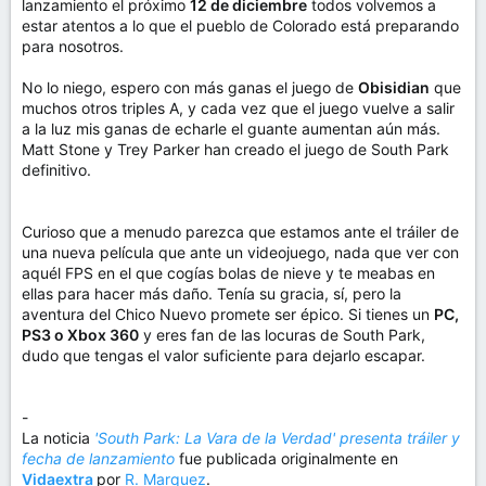
lanzamiento el próximo
12 de diciembre
todos volvemos a
estar atentos a lo que el pueblo de Colorado está preparando
para nosotros.
No lo niego, espero con más ganas el juego de
Obisidian
que
muchos otros triples A, y cada vez que el juego vuelve a salir
a la luz mis ganas de echarle el guante aumentan aún más.
Matt Stone y Trey Parker han creado el juego de South Park
definitivo.
Curioso que a menudo parezca que estamos ante el tráiler de
una nueva película que ante un videojuego, nada que ver con
aquél FPS en el que cogías bolas de nieve y te meabas en
ellas para hacer más daño. Tenía su gracia, sí, pero la
aventura del Chico Nuevo promete ser épico. Si tienes un
PC,
PS3 o Xbox 360
y eres fan de las locuras de South Park,
dudo que tengas el valor suficiente para dejarlo escapar.
-
La noticia
'South Park: La Vara de la Verdad' presenta tráiler y
fecha de lanzamiento
fue publicada originalmente en
Vidaextra
por
R. Marquez
.