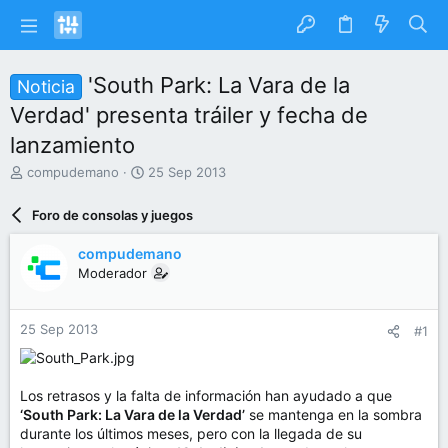
'South Park: La Vara de la
Noticia
Verdad' presenta tráiler y fecha de
lanzamiento
I
F
compudemano
25 Sep 2013
n
e
i
c
Foro de consolas y juegos
c
h
i
a
compudemano
a
d
Moderador
d
e
o
i
r
n
25 Sep 2013
#1
d
i
e
c
l
i
t
o
Los retrasos y la falta de información han ayudado a que
e
‘South Park: La Vara de la Verdad’
se mantenga en la sombra
m
durante los últimos meses, pero con la llegada de su
a