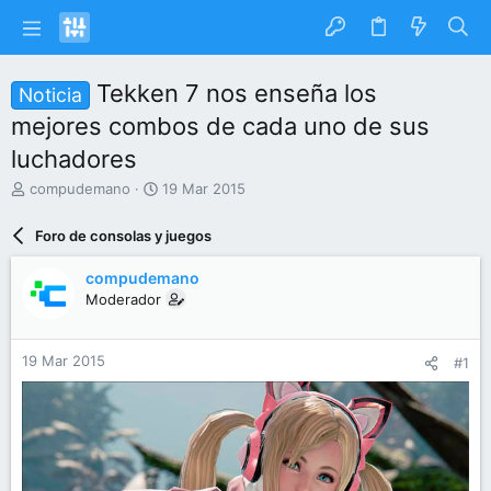
Tekken 7 nos enseña los
Noticia
mejores combos de cada uno de sus
luchadores
I
F
compudemano
19 Mar 2015
n
e
i
c
Foro de consolas y juegos
c
h
i
a
compudemano
a
d
Moderador
d
e
o
i
r
n
19 Mar 2015
#1
d
i
e
c
l
i
t
o
e
m
a