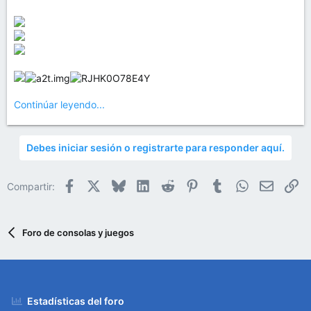
Continúar leyendo...
Debes iniciar sesión o registrarte para responder aquí.
Facebook
X
Bluesky
LinkedIn
Reddit
Pinterest
Tumblr
WhatsApp
Email
En
Compartir:
Foro de consolas y juegos
Estadísticas del foro