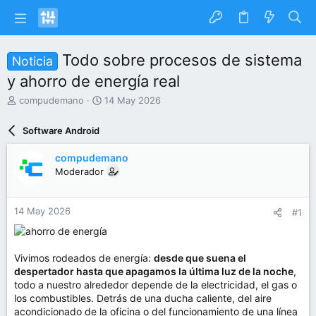
Todo sobre procesos de sistema
Noticia
y ahorro de energía real
I
F
compudemano
14 May 2026
n
e
i
c
Software Android
c
h
i
a
compudemano
a
d
Moderador
d
e
o
i
r
n
14 May 2026
#1
d
i
e
c
l
i
t
o
Vivimos rodeados de energía:
desde que suena el
e
despertador hasta que apagamos la última luz de la noche
,
m
todo a nuestro alrededor depende de la electricidad, el gas o
a
los combustibles. Detrás de una ducha caliente, del aire
acondicionado de la oficina o del funcionamiento de una línea