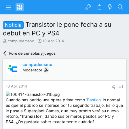
Transistor le pone fecha a su
Noticia
debut en PC y PS4
I
F
compudemano
10 Abr 2014
n
e
i
c
Foro de consolas y juegos
c
h
i
a
compudemano
a
d
Moderador
d
e
o
i
r
n
10 Abr 2014
#1
d
i
e
c
l
i
Cuando has parido una ópera prima como
‘Bastion’
lo normal
t
o
es que el público se interese por tu segundo trabajo. Es lo que
e
le pasa a Supergiant Games, que muy pronto verá su nuevo
m
retoño,
‘Transistor’
, dando sus primeros pasitos por PC y
a
PS4. ¿Os gustaría saber exactamente cuándo?