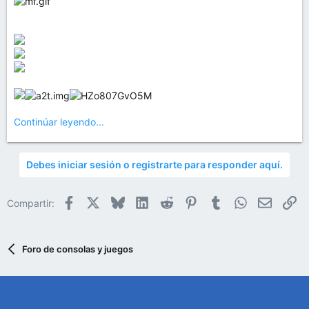
Continúar leyendo...
Debes iniciar sesión o registrarte para responder aquí.
Facebook
X
Bluesky
LinkedIn
Reddit
Pinterest
Tumblr
WhatsApp
Email
En
Compartir:
Foro de consolas y juegos