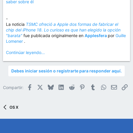
saber sobre él
-
La noticia
TSMC ofreció a Apple dos formas de fabricar el
chip del iPhone 18. Lo curioso es que han elegido la opción
"barata"
fue publicada originalmente en
Applesfera
por
Guille
Lomener
.
Continúar leyendo...
Debes iniciar sesión o registrarte para responder aquí.
Facebook
X
Bluesky
LinkedIn
Reddit
Pinterest
Tumblr
WhatsApp
Email
En
Compartir:
OS X