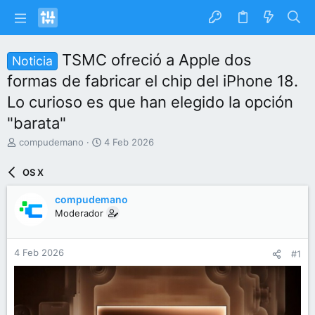
TSMC ofreció a Apple dos
Noticia
formas de fabricar el chip del iPhone 18.
Lo curioso es que han elegido la opción
"barata"
I
F
compudemano
4 Feb 2026
n
e
i
c
OS X
c
h
i
a
compudemano
a
d
Moderador
d
e
o
i
r
n
4 Feb 2026
#1
d
i
e
c
l
i
t
o
e