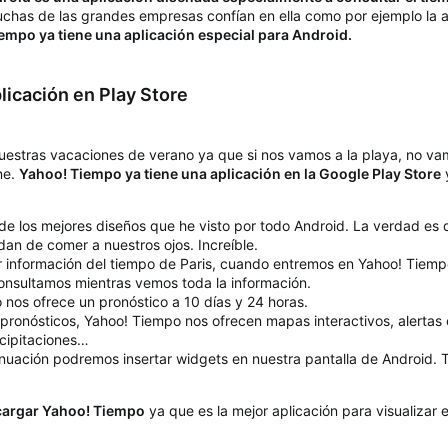
uchas de las grandes empresas confían en ella como por ejemplo la a
empo ya tiene una aplicación especial para Android.
licación en Play Store
uestras vacaciones de verano ya que si nos vamos a la playa, no vam
ne.
Yahoo! Tiempo ya tiene una aplicación en la Google Play Store
y
de los mejores diseños que he visto por todo Android. La verdad es
dan de comer a nuestros ojos. Increíble.
r información del tiempo de Paris, cuando entremos en Yahoo! Tiem
consultamos mientras vemos toda la información.
nos ofrece un pronóstico a 10 días y 24 horas.
pronósticos, Yahoo! Tiempo nos ofrecen mapas interactivos, alertas 
ecipitaciones…
inuación podremos insertar widgets en nuestra pantalla de Android.
cargar Yahoo! Tiempo
ya que es la mejor aplicación para visualizar