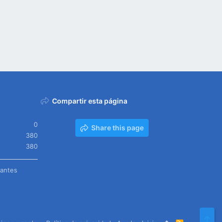
Compartir esta página
0
Share this page
380
380
tantes
Arr