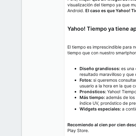
e
visualización del tiempo ya que m
50
m
Android.
El caso es que Yahoo! Ti
a
38
Cr 15 13-35 Lc 1 Los Alpes, Pereira - Colombia
Yahoo! Tiempo ya tiene ap
www.compudemano.com
El tiempo es imprescindible para n
tiempo que con nuestro smartpho
Diseño grandiosos:
es una 
resultado maravilloso y que 
Fotos:
si queremos consulta
usuario a la hora en la que 
Pronósticos:
Yahoo! Tiempo 
Más tiempo:
además de los 
índice UV, pronóstico de pr
Widgets especiales:
a cont
Recomiendo al cien por cien des
Play Store.