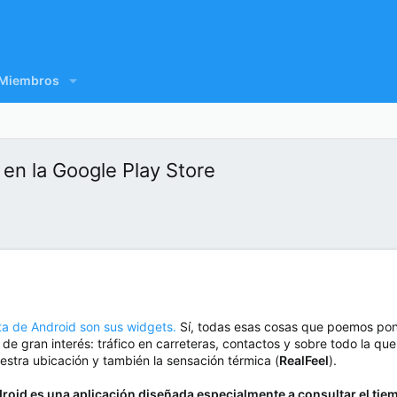
Miembros
en la Google Play Store
a de Android son sus widgets.
Sí, todas esas cosas que poemos pone
de gran interés: tráfico en carreteras, contactos y sobre todo la que 
estra ubicación y también la sensación térmica (
RealFeel
).
roid es una aplicación diseñada especialmente a consultar el tie