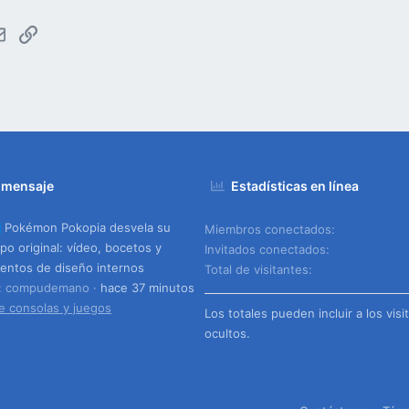
tsApp
Email
Enlace
 mensaje
Estadísticas en línea
Pokémon Pokopia desvela su
Miembros conectados
ipo original: vídeo, bocetos y
Invitados conectados
ntos de diseño internos
Total de visitantes
o: compudemano
hace 37 minutos
e consolas y juegos
Los totales pueden incluir a los visi
ocultos.