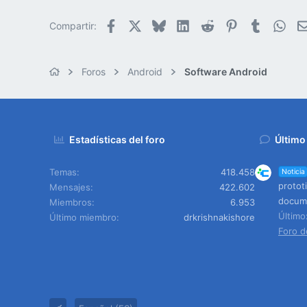
Facebook
X
Bluesky
LinkedIn
Reddit
Pinterest
Tumblr
Wha
Compartir:
Foros
Android
Software Android
Estadísticas del foro
Último
Temas
418.458
Noticia
protot
Mensajes
422.602
docume
Miembros
6.953
Últim
Último miembro
drkrishnakishore
Foro d