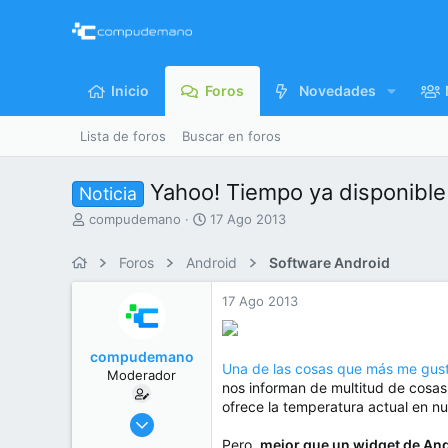
Inicio
Foros
Novedades
Lista de foros
Buscar en foros
Yahoo! Tiempo ya disponible 
Noticia
I
F
compudemano
17 Ago 2013
n
e
i
c
Foros
Android
Software Android
c
h
i
a
17 Ago 2013
a
d
d
e
o
i
compudemano
r
n
Una de las cosas que más me gust
Moderador
d
i
nos informan de multitud de cosas 
e
c
ofrece la temperatura actual en nu
l
i
26 Jul 2013
t
o
416.695
Pero,
mejor que un widget de And