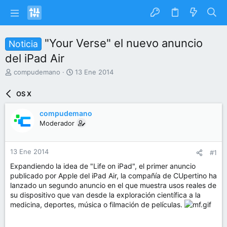
"Your Verse" el nuevo anuncio
Noticia
del iPad Air
I
F
compudemano
13 Ene 2014
n
e
i
c
OS X
c
h
i
a
compudemano
a
d
Moderador
d
e
o
i
r
n
13 Ene 2014
#1
d
i
e
c
Expandiendo la idea de "Life on iPad", el primer anuncio
l
i
publicado por Apple del iPad Air, la compañía de CUpertino ha
t
o
lanzado un segundo anuncio en el que muestra usos reales de
e
su dispositivo que van desde la exploración científica a la
m
medicina, deportes, música o filmación de películas.
a