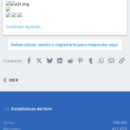
Continúar leyendo...
Debes iniciar sesión o registrarte para responder aquí.
Facebook
X
Bluesky
LinkedIn
Reddit
Pinterest
Tumblr
WhatsApp
Email
En
Compartir:
OS X
Estadísticas del foro
Temas
418.481
Mensajes
422.625