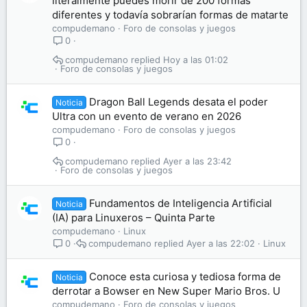
literalmente puedes morir de 200 formas
diferentes y todavía sobrarían formas de matarte
compudemano
Foro de consolas y juegos
0
compudemano
Hoy a las 01:02
Foro de consolas y juegos
Dragon Ball Legends desata el poder
Noticia
Ultra con un evento de verano en 2026
compudemano
Foro de consolas y juegos
0
compudemano
Ayer a las 23:42
Foro de consolas y juegos
Fundamentos de Inteligencia Artificial
Noticia
(IA) para Linuxeros – Quinta Parte
compudemano
Linux
compudemano
Ayer a las 22:02
Linux
0
Conoce esta curiosa y tediosa forma de
Noticia
derrotar a Bowser en New Super Mario Bros. U
compudemano
Foro de consolas y juegos