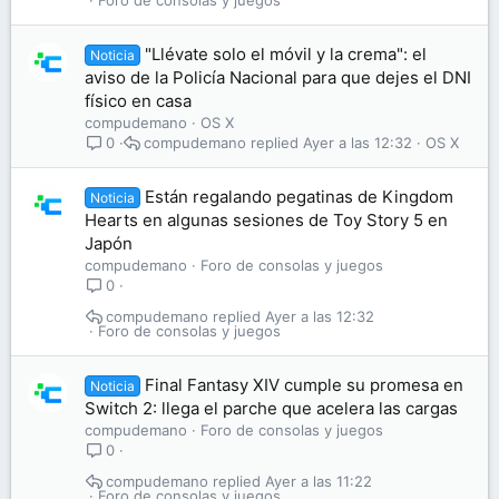
Foro de consolas y juegos
"Llévate solo el móvil y la crema": el
Noticia
aviso de la Policía Nacional para que dejes el DNI
físico en casa
compudemano
OS X
compudemano
Ayer a las 12:32
OS X
0
Están regalando pegatinas de Kingdom
Noticia
Hearts en algunas sesiones de Toy Story 5 en
Japón
compudemano
Foro de consolas y juegos
0
compudemano
Ayer a las 12:32
Foro de consolas y juegos
Final Fantasy XIV cumple su promesa en
Noticia
Switch 2: llega el parche que acelera las cargas
compudemano
Foro de consolas y juegos
0
compudemano
Ayer a las 11:22
Foro de consolas y juegos