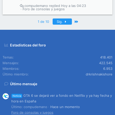
compudemano
Hoy a las 04:23
Foro de consolas y juegos
Último
1 de 10
Sig.
Estadísticas del foro
Temas
418.401
Mensajes
422.545
Miembros
6.953
Último miembro
drkrishnakishore
Último mensaje
GTA 6 se dejará ver a fondo en Netflix y ya hay fecha y
Noticia
hora en España
Último: compudemano
Hace un momento
Foro de consolas y juegos