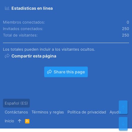
Estadísticas en línea
Miembros conectados
0
Invitados conectados
250
Total de visitantes
250
Los totales pueden incluir a los visitantes ocultos.
Compartir esta página
Share this page
Español (ES)
Arr
Contáctanos
Términos y reglas
Política de privacidad
Ayuda
Inicio
R
Pie
S
S