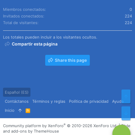
Miembros conectados
0
Invitados conectados
224
Total de visitantes
224
Los totales pueden incluir a los visitantes ocultos.
Compartir esta página
Share this page
Español (ES)
Arr
Contáctanos
Términos y reglas
Política de privacidad
Ayuda
Inicio
R
Pie
S
S
®
Community platform by XenForo
© 2010-2026 XenForo Ltd.
|
Style
and add-ons by ThemeHouse