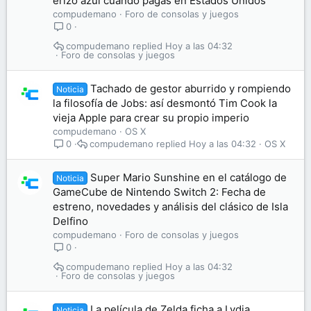
erizo azul cuando pagas en Estados Unidos
compudemano
Foro de consolas y juegos
0
compudemano
Hoy a las 04:32
Foro de consolas y juegos
Tachado de gestor aburrido y rompiendo
Noticia
la filosofía de Jobs: así desmontó Tim Cook la
vieja Apple para crear su propio imperio
compudemano
OS X
compudemano
Hoy a las 04:32
OS X
0
Super Mario Sunshine en el catálogo de
Noticia
GameCube de Nintendo Switch 2: Fecha de
estreno, novedades y análisis del clásico de Isla
Delfino
compudemano
Foro de consolas y juegos
0
compudemano
Hoy a las 04:32
Foro de consolas y juegos
La película de Zelda ficha a Lydia
Noticia