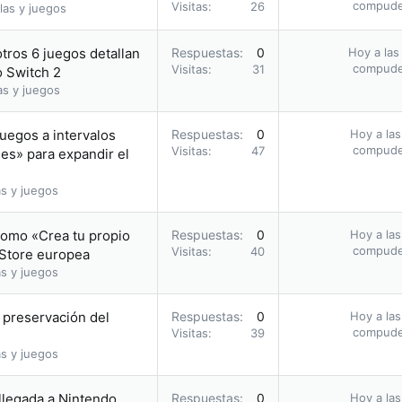
compud
Visitas
26
las y juegos
otros 6 juegos detallan
Respuestas
0
Hoy a las
compud
Visitas
31
o Switch 2
as y juegos
uegos a intervalos
Respuestas
0
Hoy a las
compud
Visitas
47
les» para expandir el
s y juegos
romo «Crea tu propio
Respuestas
0
Hoy a las
compud
Visitas
40
 Store europea
s y juegos
a preservación del
Respuestas
0
Hoy a las
compud
Visitas
39
s y juegos
 llegada a Nintendo
Respuestas
0
Hoy a las