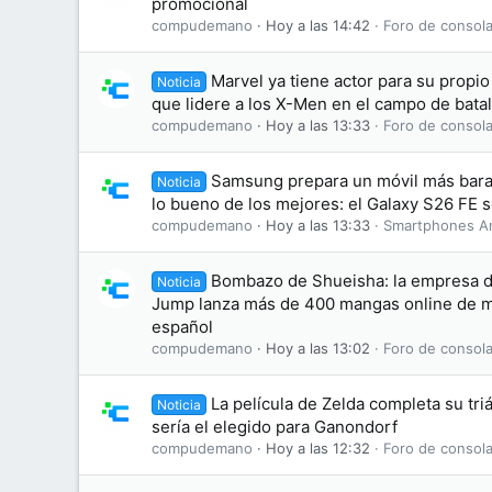
promocional
compudemano
Hoy a las 14:42
Foro de consola
Marvel ya tiene actor para su propi
Noticia
que lidere a los X-Men en el campo de batal
compudemano
Hoy a las 13:33
Foro de consola
Samsung prepara un móvil más bara
Noticia
lo bueno de los mejores: el Galaxy S26 FE se
compudemano
Hoy a las 13:33
Smartphones A
Bombazo de Shueisha: la empresa d
Noticia
Jump lanza más de 400 mangas online de ma
español
compudemano
Hoy a las 13:02
Foro de consola
La película de Zelda completa su tri
Noticia
sería el elegido para Ganondorf
compudemano
Hoy a las 12:32
Foro de consola