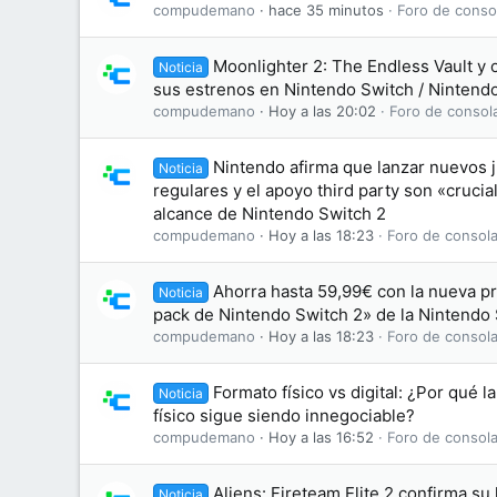
compudemano
hace 35 minutos
Foro de conso
Moonlighter 2: The Endless Vault y 
Noticia
sus estrenos en Nintendo Switch / Nintend
compudemano
Hoy a las 20:02
Foro de consol
Nintendo afirma que lanzar nuevos j
Noticia
regulares y el apoyo third party son «crucia
alcance de Nintendo Switch 2
compudemano
Hoy a las 18:23
Foro de consola
Ahorra hasta 59,99€ con la nueva p
Noticia
pack de Nintendo Switch 2» de la Nintendo
compudemano
Hoy a las 18:23
Foro de consola
Formato físico vs digital: ¿Por qué l
Noticia
físico sigue siendo innegociable?
compudemano
Hoy a las 16:52
Foro de consola
Aliens: Fireteam Elite 2 confirma su
Noticia