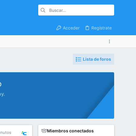
Acceder
Regístrate
Lista de foros
o
oy.
Miembros conectados
inutos