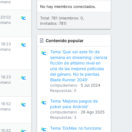
emano
No hay miembros conectados.
 20:02
Total: 781 (miembros: 0,
emano
invitados: 781)
Contenido popular
 18:23
emano
Tema 'Qué ver este fin de
semana en streaming: ciencia
ficción de altísimo nivel en
una de las mejores películas
del género. No te pierdas
 18:23
Blade Runner 2049'
emano
compudemano
5 Jul 2024
Respuestas: 0
Tema 'Mejores juegos de
 16:52
poker para Android'
emano
compudemano
26 Ago 2025
Respuestas: 3
Tema 'DixMax no funciona:
 15:52