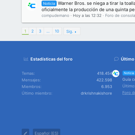
Warner Bros. se niega a tirar la toal
Noticia
oficialmente la producción de una quinta pel
compudemano
Hoy a las 12:32
Foro de consola
1
2
3
…
10
Sig.
Estadísticas del foro
Último
Temas
418.454
Noticia
Guía c
Mensajes
422.598
Últim
Miembros
6.953
Foro d
Último miembro
drkrishnakishore
Español (ES)