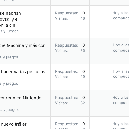
 se habrían
Respuestas
0
Hoy a las
compud
Visitas
48
vski y el
n la cin
s y juegos
 the Machine y más con
Respuestas
0
Hoy a las
compud
Visitas
25
s y juegos
hacer varias películas
Respuestas
0
Hoy a las
compud
Visitas
29
s y juegos
u estreno en Nintendo
Respuestas
0
Hoy a las
compud
Visitas
32
s y juegos
nuevo tráiler
Respuestas
0
Hoy a las
compud