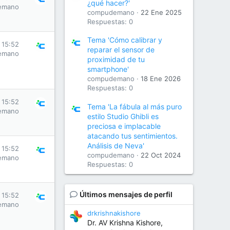
¿qué hacer?'
emano
compudemano
22 Ene 2025
Respuestas: 0
Tema 'Cómo calibrar y
 15:52
reparar el sensor de
emano
proximidad de tu
smartphone'
compudemano
18 Ene 2026
Respuestas: 0
 15:52
Tema 'La fábula al más puro
emano
estilo Studio Ghibli es
preciosa e implacable
atacando tus sentimientos.
Análisis de Neva'
 15:52
compudemano
22 Oct 2024
emano
Respuestas: 0
Últimos mensajes de perfil
 15:52
emano
drkrishnakishore
Dr. AV Krishna Kishore,