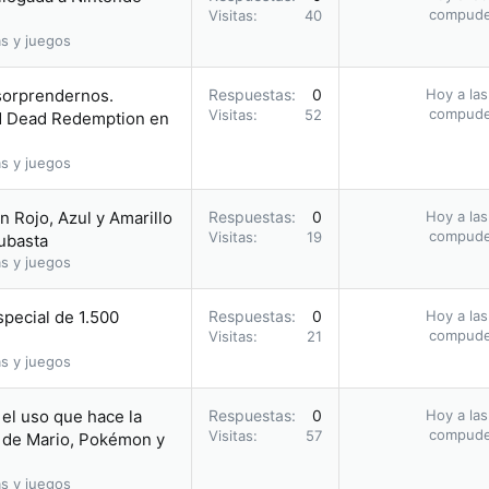
compud
Visitas
40
s y juegos
 sorprendernos.
Respuestas
0
Hoy a las
compud
Visitas
52
ed Dead Redemption en
s y juegos
 Rojo, Azul y Amarillo
Respuestas
0
Hoy a las
compud
Visitas
19
subasta
s y juegos
pecial de 1.500
Respuestas
0
Hoy a las
compud
Visitas
21
s y juegos
el uso que hace la
Respuestas
0
Hoy a las
compud
Visitas
57
 de Mario, Pokémon y
s y juegos