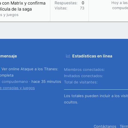
la con Matrix y confirma
Respuestas
0
Hoy a las
compud
Visitas
73
ícula de la saga
s y juegos
 mensaje
Estadísticas en línea
Ver online Ataque a los Titanes:
Miembros conectados
ompleta
Invitados conectados
o: compudemano
hace 35 minutos
Total de visitantes
e consolas y juegos
Los totales pueden incluir a los visi
ocultos.
Contáctanos
Térm