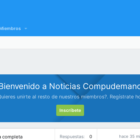
Miembros
Bienvenido a Noticias Compudeman
uieres unirte al resto de nuestros miembros?. Regístrate h
Inscríbete
ía completa
Respuestas
0
hace 35 m