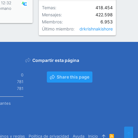
 12:32
Temas
418.454
emano
Mensajes
422.598
Miembros
6.953
Último miembro
drkrishnakishore
Compartir esta página
0
Share this page
781
781
tantes
Arr
inos y reglas
Política de privacidad
Ayuda
Inicio
R