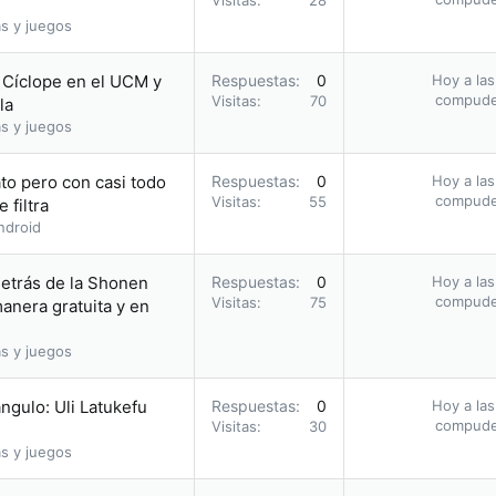
Visitas
28
s y juegos
o Cíclope en el UCM y
Respuestas
0
Hoy a las
compud
Visitas
70
la
s y juegos
to pero con casi todo
Respuestas
0
Hoy a las
compud
Visitas
55
 filtra
ndroid
etrás de la Shonen
Respuestas
0
Hoy a las
compud
Visitas
75
nera gratuita y en
s y juegos
ángulo: Uli Latukefu
Respuestas
0
Hoy a las
compud
Visitas
30
s y juegos