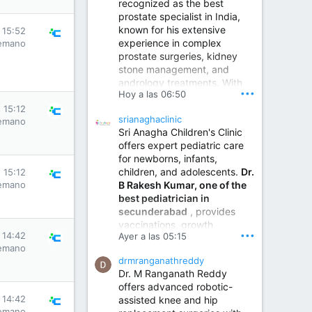
recognized as the best
prostate specialist in India,
known for his extensive
 15:52
experience in complex
emano
prostate surgeries, kidney
stone management, and
andrology treatments. With
•••
Hoy a las 06:50
years of surgical practice and
a strong focus on minimally
 15:12
srianaghaclinic
emano
invasive and robotic
Sri Anagha Children's Clinic
techniques.
offers expert pediatric care
for newborns, infants,
children, and adolescents.
Dr.
 15:12
Best Urologist in Vijayawada | Urology Specialist in Vijayawada
B Rakesh Kumar, one of the
emano
Dr. A. V. Krishna Kishore,
best pediatrician in
the Best Urologist...
secunderabad
, provides
vaccinations, growth
www.drkrishnakishore.com
•••
 14:42
Ayer a las 05:15
monitoring, newborn care,
emano
treatment for childhood
drmranganathreddy
illnesses, nutrition guidance,
Dr. M Ranganath Reddy
and preventive healthcare in
offers advanced robotic-
a child-friendly environment.
 14:42
assisted knee and hip
emano