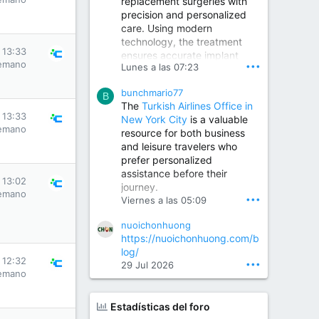
replacement surgeries with
precision and personalized
Children Hospital in Secunderabad | Best Pediatrician in Hyderabad | Neonatologist in Medchal
care. Using modern
Our pediatrician and
technology, the treatment
Neonatologist team at...
 13:33
ensures accurate implant
www.srianaghaclinic.com
emano
•••
Lunes a las 07:23
placement, reduced pain,
quicker recovery, and
bunchmario77
improved joint function,
B
The
Turkish Airlines Office in
helping patients return to an
 13:33
New York City
is a valuable
active and comfortable
emano
resource for both business
lifestyle.
and leisure travelers who
prefer personalized
assistance before their
Orthopedic Surgeon in Kondapur | Best Orthopedic Doctor in Kondapur | Dr. M. Ranganath Reddy
 13:02
journey.
Consult Dr. M. Ranganath
emano
•••
Viernes a las 05:09
Reddy, the best...
nuoichonhuong
www.drranganathreddy.co
https://nuoichonhuong.com/b
m
log/
 12:32
•••
29 Jul 2026
emano
Estadísticas del foro