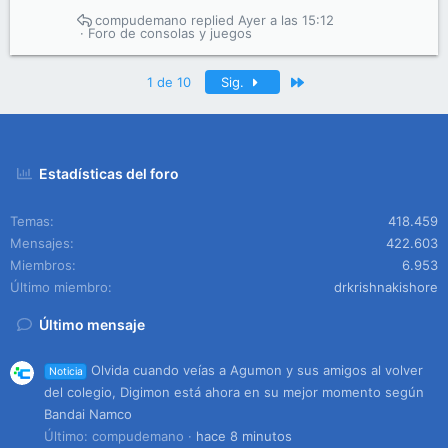
compudemano
Ayer a las 15:12
Foro de consolas y juegos
Último
1 de 10
Sig.
Estadísticas del foro
Temas
418.459
Mensajes
422.603
Miembros
6.953
Último miembro
drkrishnakishore
Último mensaje
Olvida cuando veías a Agumon y sus amigos al volver
Noticia
del colegio, Digimon está ahora en su mejor momento según
Bandai Namco
Último: compudemano
hace 8 minutos