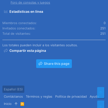
Foro de consolas y juegos
Estadísticas en línea
Miembros conectados
0
Invitados conectados
251
Total de visitantes
251
Los totales pueden incluir a los visitantes ocultos.
Compartir esta página
Share this page
Español (ES)
Arr
Contáctanos
Términos y reglas
Política de privacidad
Ayuda
Inicio
R
Pie
S