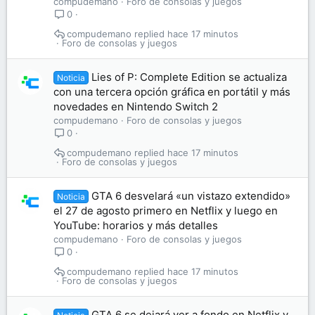
compudemano
Foro de consolas y juegos
0
compudemano
hace 17 minutos
Foro de consolas y juegos
Lies of P: Complete Edition se actualiza
Noticia
con una tercera opción gráfica en portátil y más
novedades en Nintendo Switch 2
compudemano
Foro de consolas y juegos
0
compudemano
hace 17 minutos
Foro de consolas y juegos
GTA 6 desvelará «un vistazo extendido»
Noticia
el 27 de agosto primero en Netflix y luego en
YouTube: horarios y más detalles
compudemano
Foro de consolas y juegos
0
compudemano
hace 17 minutos
Foro de consolas y juegos
GTA 6 se dejará ver a fondo en Netflix y