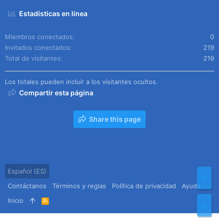
Estadísticas en línea
Miembros conectados
0
Invitados conectados
219
Total de visitantes
219
Los totales pueden incluir a los visitantes ocultos.
Compartir esta página
Share this page
Español (ES)
Arr
Contáctanos
Términos y reglas
Política de privacidad
Ayuda
Inicio
R
Pie
S
S