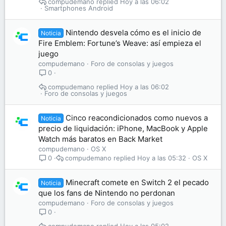
compudemano
Hoy a las 06:02
Smartphones Android
Nintendo desvela cómo es el inicio de
Noticia
Fire Emblem: Fortune’s Weave: así empieza el
juego
compudemano
Foro de consolas y juegos
0
compudemano
Hoy a las 06:02
Foro de consolas y juegos
Cinco reacondicionados como nuevos a
Noticia
precio de liquidación: iPhone, MacBook y Apple
Watch más baratos en Back Market
compudemano
OS X
compudemano
Hoy a las 05:32
OS X
0
Minecraft comete en Switch 2 el pecado
Noticia
que los fans de Nintendo no perdonan
compudemano
Foro de consolas y juegos
0