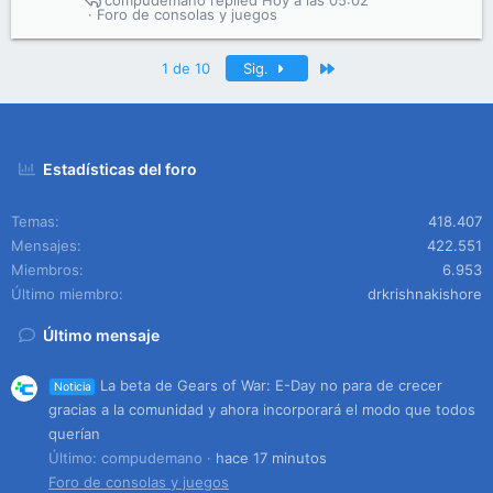
compudemano
Hoy a las 05:02
Foro de consolas y juegos
Último
1 de 10
Sig.
Estadísticas del foro
Temas
418.407
Mensajes
422.551
Miembros
6.953
Último miembro
drkrishnakishore
Último mensaje
La beta de Gears of War: E-Day no para de crecer
Noticia
gracias a la comunidad y ahora incorporará el modo que todos
querían
Último: compudemano
hace 17 minutos
Foro de consolas y juegos