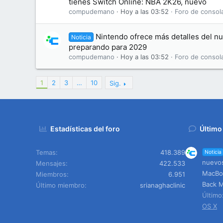
tienes Switch Online: NBA 2K26, nuevo
compudemano
Hoy a las 03:52
Foro de consol
Nintendo ofrece más detalles del nu
Noticia
preparando para 2029
compudemano
Hoy a las 03:52
Foro de consol
1
2
3
…
10
Sig.
Estadísticas del foro
Último
Temas
418.389
Noticia
nuevos
Mensajes
422.533
MacBoo
Miembros
6.951
Back M
Último miembro
srianaghaclinic
Últim
OS X