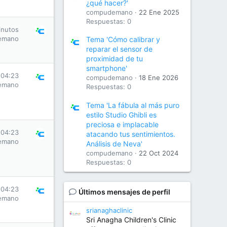
¿qué hacer?'
compudemano
22 Ene 2025
Respuestas: 0
inutos
emano
Tema 'Cómo calibrar y
reparar el sensor de
proximidad de tu
smartphone'
 04:23
compudemano
18 Ene 2026
emano
Respuestas: 0
Tema 'La fábula al más puro
estilo Studio Ghibli es
preciosa e implacable
 04:23
atacando tus sentimientos.
emano
Análisis de Neva'
compudemano
22 Oct 2024
Respuestas: 0
 04:23
Últimos mensajes de perfil
emano
srianaghaclinic
Sri Anagha Children's Clinic