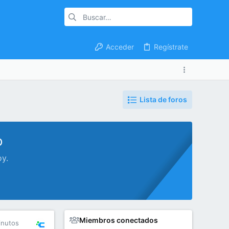
Acceder
Regístrate
Lista de foros
o
oy.
Miembros conectados
inutos