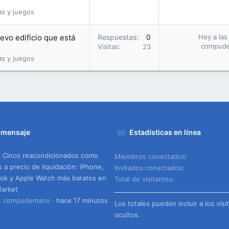
as y juegos
evo edificio que está
Respuestas
0
Hoy a las
compud
Visitas
23
as y juegos
 mensaje
Estadísticas en línea
Cinco reacondicionados como
Miembros conectados
 a precio de liquidación: iPhone,
Invitados conectados
k y Apple Watch más baratos en
Total de visitantes
arket
o: compudemano
hace 17 minutos
Los totales pueden incluir a los visi
ocultos.