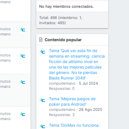
emano
No hay miembros conectados.
Total: 496 (miembros: 1,
invitados: 495)
inutos
emano
Contenido popular
Tema 'Qué ver este fin de
inutos
semana en streaming: ciencia
emano
ficción de altísimo nivel en
una de las mejores películas
del género. No te pierdas
Blade Runner 2049'
inutos
compudemano
5 Jul 2024
emano
Respuestas: 0
Tema 'Mejores juegos de
poker para Android'
compudemano
26 Ago 2025
inutos
Respuestas: 3
emano
Tema 'DixMax no funciona: