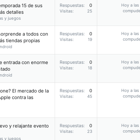
emporada 15 de sus
Respuestas
0
Hoy a las
compud
Visitas
25
ás detalles
as y juegos
 sorprende a todos con
Respuestas
0
Hoy a las
compud
Visitas
19
s tiendas propias
ndroid
 de entrada con enorme
Respuestas
0
Hoy a las
compud
Visitas
18
stado
ndroid
hone? El mercado de la
Respuestas
0
Hoy a las
compud
Visitas
45
pple contra las
vo y relajante evento
Respuestas
0
Hoy a las
compud
Visitas
23
as y juegos