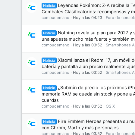
Leyendas Pokémon: Z-A recibe la T
Noticia
Combates Clasificatorios: recompensas y m
compudemano
Hoy a las 04:23
Foro de consol
Nothing revela su plan para 2027 y
Noticia
una apuesta mucho más fuerte y también má
compudemano
Hoy a las 03:52
Smartphones A
Xiaomi lanza el Redmi 17, un móvil
Noticia
batería y pantalla a un precio realmente aju
compudemano
Hoy a las 03:52
Smartphones A
¿Subirán de precio los próximos iP
Noticia
memoria RAM se queda sin stock y pone a A
cuerdas
compudemano
Hoy a las 03:52
OS X
Fire Emblem Heroes presenta su nue
Noticia
con Chrom, Marth y más personajes
compudemano
Hoy a las 03:52
Foro de consol