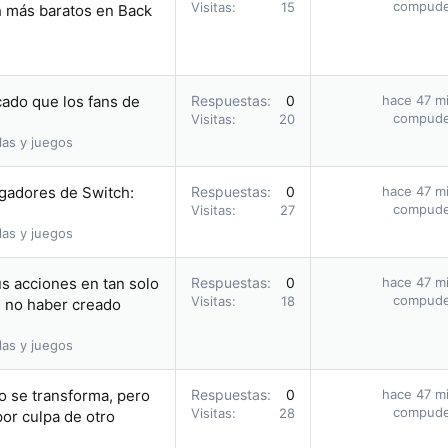
compud
Visitas
15
h más baratos en Back
cado que los fans de
Respuestas
0
hace 47 m
compud
Visitas
20
las y juegos
ugadores de Switch:
Respuestas
0
hace 47 m
compud
Visitas
27
las y juegos
us acciones en tan solo
Respuestas
0
hace 47 m
compud
Visitas
18
e no haber creado
las y juegos
do se transforma, pero
Respuestas
0
hace 47 m
compud
Visitas
28
or culpa de otro