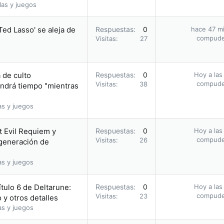
las y juegos
Ted Lasso' se aleja de
Respuestas
0
hace 47 m
compud
Visitas
27
 de culto
Respuestas
0
Hoy a las
compud
Visitas
38
ndrá tiempo "mientras
as y juegos
t Evil Requiem y
Respuestas
0
Hoy a las
compud
Visitas
26
 generación de
as y juegos
tulo 6 de Deltarune:
Respuestas
0
Hoy a las
compud
Visitas
23
 y otros detalles
as y juegos