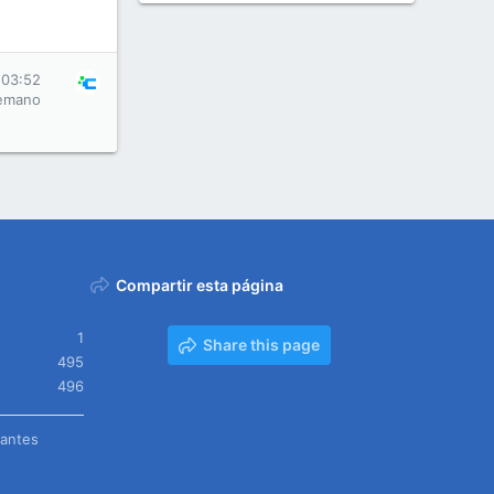
 03:52
emano
Compartir esta página
1
Share this page
495
496
tantes