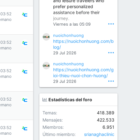
and leisure travelers who
prefer personalized
assistance before their
Orthopedic Surgeon in Kondapur | Best Orthopedic Doctor in Kondapur | Dr. M. Ranganath Reddy
 03:52
journey.
emano
Consult Dr. M. Ranganath
•••
Viernes a las 05:09
Reddy, the best...
nuoichonhuong
www.drranganathreddy.co
https://nuoichonhuong.com/b
 03:52
m
log/
emano
•••
29 Jul 2026
nuoichonhuong
https://nuoichonhuong.com/g
 03:52
ioi-thieu-nuoi-chon-huong/
emano
•••
29 Jul 2026
 03:52
Estadísticas del foro
emano
Temas
418.389
Mensajes
422.533
Miembros
6.951
 03:52
emano
Último miembro
srianaghaclinic