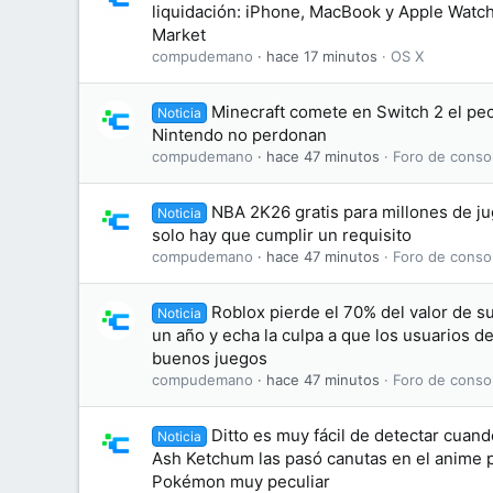
liquidación: iPhone, MacBook y Apple Watc
Market
compudemano
hace 17 minutos
OS X
Minecraft comete en Switch 2 el pe
Noticia
Nintendo no perdonan
compudemano
hace 47 minutos
Foro de conso
NBA 2K26 gratis para millones de j
Noticia
solo hay que cumplir un requisito
compudemano
hace 47 minutos
Foro de conso
Roblox pierde el 70% del valor de s
Noticia
un año y echa la culpa a que los usuarios d
buenos juegos
compudemano
hace 47 minutos
Foro de conso
Ditto es muy fácil de detectar cuan
Noticia
Ash Ketchum las pasó canutas en el anime p
Pokémon muy peculiar