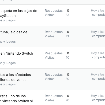
tiqueta en las cajas de
Respuestas
0
Hoy a las
compud
Visitas
23
layStation
as y juegos
tuna, la diosa del
Respuestas
0
Hoy a las
compud
Visitas
21
as y juegos
 en Nintendo Switch
Respuestas
0
Hoy a las
compud
Visitas
10
as y juegos
tas a los afectados
Respuestas
0
Hoy a las
compud
Visitas
20
llones de yenes
as y juegos
ratis uno de los
Respuestas
0
Hoy a las
compud
Visitas
20
 Nintendo Switch si