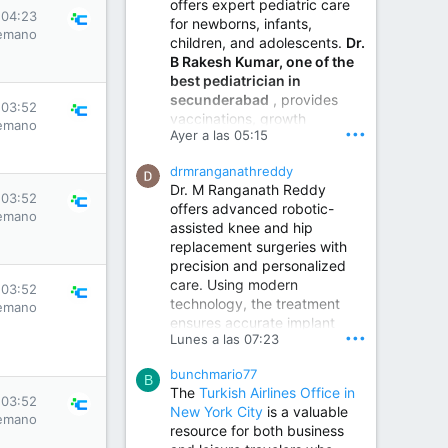
offers expert pediatric care
 04:23
for newborns, infants,
emano
children, and adolescents.
Dr.
B Rakesh Kumar, one of the
best pediatrician in
secunderabad
, provides
 03:52
vaccinations, growth
emano
•••
Ayer a las 05:15
monitoring, newborn care,
treatment for childhood
drmranganathreddy
illnesses, nutrition guidance,
Dr. M Ranganath Reddy
and preventive healthcare in
 03:52
offers advanced robotic-
a child-friendly environment.
emano
assisted knee and hip
replacement surgeries with
precision and personalized
Children Hospital in Secunderabad | Best Pediatrician in Hyderabad | Neonatologist in Medchal
care. Using modern
Our pediatrician and
 03:52
technology, the treatment
Neonatologist team at...
emano
ensures accurate implant
www.srianaghaclinic.com
•••
Lunes a las 07:23
placement, reduced pain,
quicker recovery, and
bunchmario77
improved joint function,
B
The
Turkish Airlines Office in
helping patients return to an
 03:52
New York City
is a valuable
active and comfortable
emano
resource for both business
lifestyle.