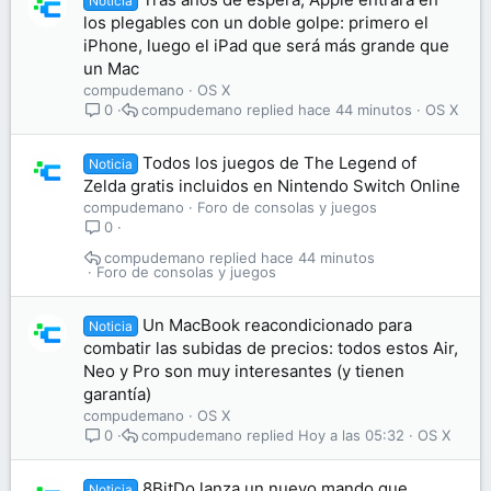
Noticia
los plegables con un doble golpe: primero el
iPhone, luego el iPad que será más grande que
un Mac
compudemano
OS X
compudemano
hace 44 minutos
OS X
0
Todos los juegos de The Legend of
Noticia
Zelda gratis incluidos en Nintendo Switch Online
compudemano
Foro de consolas y juegos
0
compudemano
hace 44 minutos
Foro de consolas y juegos
Un MacBook reacondicionado para
Noticia
combatir las subidas de precios: todos estos Air,
Neo y Pro son muy interesantes (y tienen
garantía)
compudemano
OS X
compudemano
Hoy a las 05:32
OS X
0
8BitDo lanza un nuevo mando que
Noticia