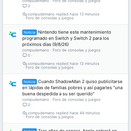
compudemano
Foro de consolas y juegos
0
compudemano
hace 13 minutos
Foro de consolas y juegos
Nintendo tiene este mantenimiento
Noticia
programado en Switch y Switch 2 para los
próximos días (9/8/26)
compudemano
Foro de consolas y juegos
0
compudemano
hace 13 minutos
Foro de consolas y juegos
Cuando ShadowMan 2 quiso publicitarse
Noticia
en lápidas de familias pobres y así pagarles "una
buena despedida a su ser querido"
compudemano
Foro de consolas y juegos
0
compudemano
hace 44 minutos
Foro de consolas y juegos
Tras años de espera, Apple entrará en