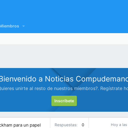
Miembros
Bienvenido a Noticias Compudeman
uieres unirte al resto de nuestros miembros?. Regístrate h
Inscríbete
Peckham para un papel
Respuestas
0
Hoy a las