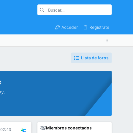
Acceder
Regístrate
Lista de foros
o
oy.
Miembros conectados
 02:43