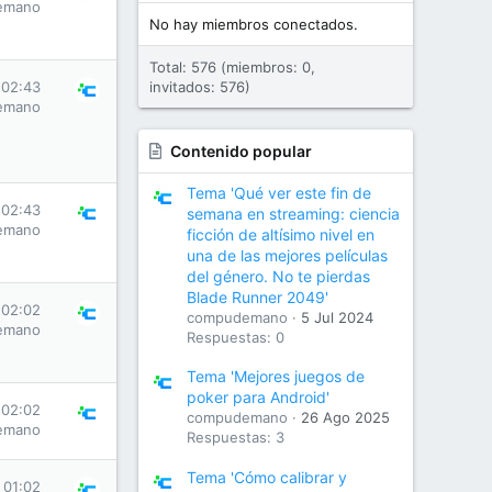
emano
No hay miembros conectados.
Total: 576 (miembros: 0,
 02:43
invitados: 576)
emano
Contenido popular
Tema 'Qué ver este fin de
 02:43
semana en streaming: ciencia
emano
ficción de altísimo nivel en
una de las mejores películas
del género. No te pierdas
Blade Runner 2049'
 02:02
compudemano
5 Jul 2024
emano
Respuestas: 0
Tema 'Mejores juegos de
poker para Android'
 02:02
compudemano
26 Ago 2025
emano
Respuestas: 3
Tema 'Cómo calibrar y
 01:02