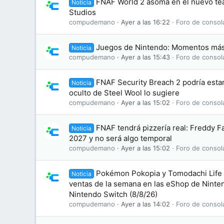
FNAF World 2 asoma en el nuevo te
Noticia
Studios
compudemano
Ayer a las 16:22
Foro de consol
Juegos de Nintendo: Momentos más
Noticia
compudemano
Ayer a las 15:43
Foro de consol
FNAF Security Breach 2 podría esta
Noticia
oculto de Steel Wool lo sugiere
compudemano
Ayer a las 15:02
Foro de consol
FNAF tendrá pizzería real: Freddy F
Noticia
2027 y no será algo temporal
compudemano
Ayer a las 15:02
Foro de consol
Pokémon Pokopia y Tomodachi Life l
Noticia
ventas de la semana en las eShop de Ninte
Nintendo Switch (8/8/26)
compudemano
Ayer a las 14:02
Foro de consol