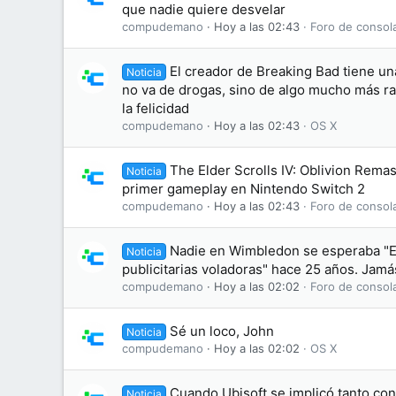
que nadie quiere desvelar
compudemano
Hoy a las 02:43
Foro de consol
El creador de Breaking Bad tiene un
Noticia
no va de drogas, sino de algo mucho más ra
la felicidad
compudemano
Hoy a las 02:43
OS X
The Elder Scrolls IV: Oblivion Rema
Noticia
primer gameplay en Nintendo Switch 2
compudemano
Hoy a las 02:43
Foro de consol
Nadie en Wimbledon se esperaba "El
Noticia
publicitarias voladoras" hace 25 años. Jamás
compudemano
Hoy a las 02:02
Foro de consol
Sé un loco, John
Noticia
compudemano
Hoy a las 02:02
OS X
Cuando Ubisoft se implicó tanto co
Noticia