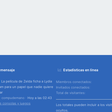
 mensaje
Estadísticas en línea
La película de Zelda ficha a Lydia
Miembros conectados
m para un papel que nadie quiere
Invitados conectados
ar
Total de visitantes
o: compudemano
Hoy a las 02:43
e consolas y juegos
Los totales pueden incluir a los visi
ocultos.