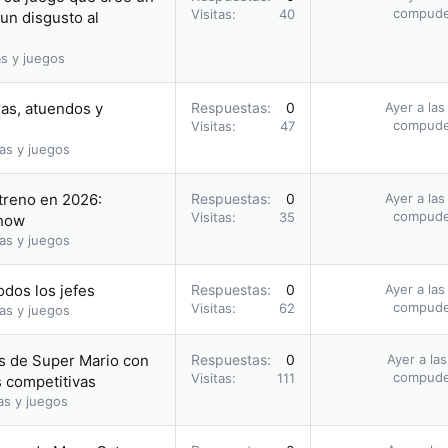
compud
Visitas
40
 un disgusto al
s y juegos
ras, atuendos y
Respuestas
0
Ayer a las
compud
Visitas
47
as y juegos
streno en 2026:
Respuestas
0
Ayer a las
compud
Visitas
35
Show
as y juegos
odos los jefes
Respuestas
0
Ayer a las
compud
Visitas
62
as y juegos
gos de Super Mario con
Respuestas
0
Ayer a la
compud
Visitas
111
s competitivas
as y juegos