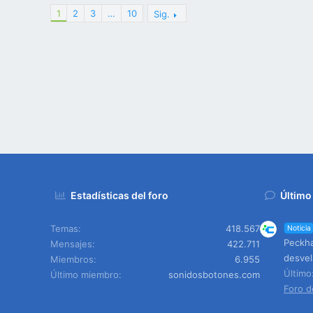
1
2
3
…
10
Sig.
Estadísticas del foro
Último
Temas
418.567
Noticia
Peckha
Mensajes
422.711
desvel
Miembros
6.955
Últim
Último miembro
sonidosbotones.com
Foro d