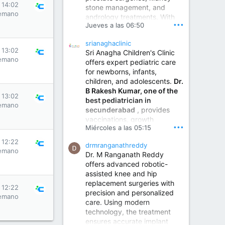
s 14:02
stone management, and
www.sumukhahospitals.co
emano
andrology treatments. With
m
•••
Jueves a las 06:50
years of surgical practice and
a strong focus on minimally
srianaghaclinic
invasive and robotic
s 13:02
Sri Anagha Children's Clinic
techniques.
emano
offers expert pediatric care
for newborns, infants,
children, and adolescents.
Dr.
Best Urologist in Vijayawada | Urology Specialist in Vijayawada
B Rakesh Kumar, one of the
Dr. A. V. Krishna Kishore,
s 13:02
best pediatrician in
the Best Urologist...
emano
secunderabad
, provides
vaccinations, growth
www.drkrishnakishore.com
•••
Miércoles a las 05:15
monitoring, newborn care,
treatment for childhood
s 12:22
drmranganathreddy
illnesses, nutrition guidance,
emano
Dr. M Ranganath Reddy
and preventive healthcare in
offers advanced robotic-
a child-friendly environment.
assisted knee and hip
replacement surgeries with
s 12:22
precision and personalized
Children Hospital in Secunderabad | Best Pediatrician in Hyderabad | Neonatologist in Medchal
emano
care. Using modern
Our pediatrician and
technology, the treatment
Neonatologist team at...
ensures accurate implant
www.srianaghaclinic.com