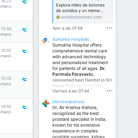
s 16:22
Explora miles de botones
emano
de sonidos y un meme...
sonidosbotones.com
•••
Ayer a las 01:58
s 15:43
emano
Sumukha Hospitals
Sumukha Hospital offers
s 15:02
comprehensive dental care
emano
with advanced technology
and personalized treatment
for patients of all ages.
Dr.
Parimala Paravastu,
s 15:02
renowned best Dentist in Sri
emano
Nagar Colony
, provides
•••
Viernes a las 07:44
expert care for tooth pain,
gum disease, root canal
drkrishnakishore
treatment, dental implants,
s 14:02
Dr. AV Krishna Kishore,
smile designing, cosmetic
emano
recognized as the best
dentistry.
prostate specialist in India,
known for his extensive
experience in complex
Sumukha Hospital | Ear, Nose & Throat, Dental & Maxillofacial Surgery Center
prostate surgeries, kidney