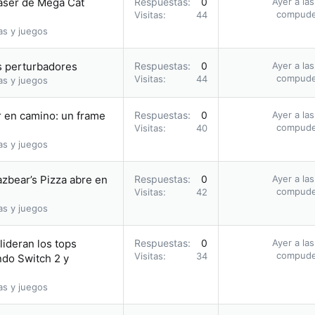
aser de Mega Cat
Respuestas
0
Ayer a la
compud
Visitas
44
as y juegos
 perturbadores
Respuestas
0
Ayer a la
compud
Visitas
44
as y juegos
r en camino: un frame
Respuestas
0
Ayer a la
compud
Visitas
40
as y juegos
azbear’s Pizza abre en
Respuestas
0
Ayer a la
compud
Visitas
42
as y juegos
ideran los tops
Respuestas
0
Ayer a la
compud
Visitas
34
ndo Switch 2 y
as y juegos