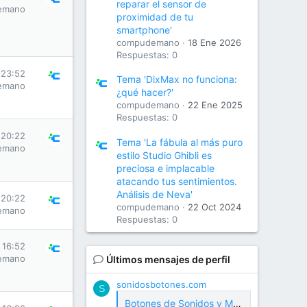
reparar el sensor de
emano
proximidad de tu
smartphone'
compudemano
18 Ene 2026
Respuestas: 0
 23:52
Tema 'DixMax no funciona:
emano
¿qué hacer?'
compudemano
22 Ene 2025
Respuestas: 0
 20:22
Tema 'La fábula al más puro
emano
estilo Studio Ghibli es
preciosa e implacable
atacando tus sentimientos.
Análisis de Neva'
 20:22
compudemano
22 Oct 2024
emano
Respuestas: 0
s 16:52
emano
Últimos mensajes de perfil
sonidosbotones.com
S
Botones de Sonidos y Meme Soundboard Gratis