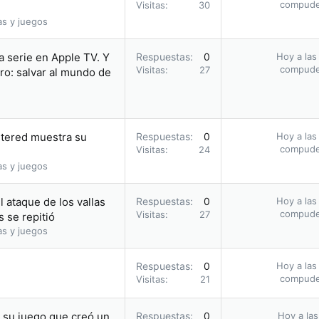
compud
Visitas
30
as y juegos
a serie en Apple TV. Y
Respuestas
0
Hoy a las
compud
Visitas
27
ro: salvar al mundo de
stered muestra su
Respuestas
0
Hoy a las
compud
Visitas
24
as y juegos
 ataque de los vallas
Respuestas
0
Hoy a las
compud
Visitas
27
 se repitió
as y juegos
Respuestas
0
Hoy a las
compud
Visitas
21
n su juego que creó un
Respuestas
0
Hoy a las