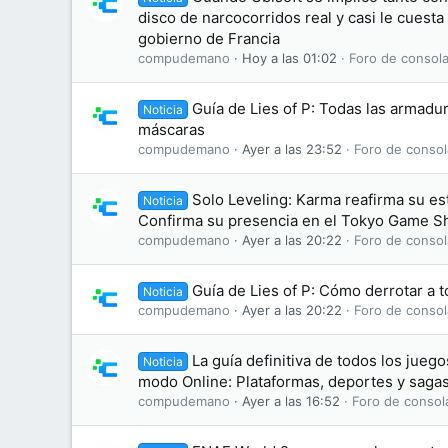
disco de narcocorridos real y casi le cuesta
gobierno de Francia
compudemano
Hoy a las 01:02
Foro de consola
Guía de Lies of P: Todas las armadu
Noticia
máscaras
compudemano
Ayer a las 23:52
Foro de consol
Solo Leveling: Karma reafirma su e
Noticia
Confirma su presencia en el Tokyo Game 
compudemano
Ayer a las 20:22
Foro de consol
Guía de Lies of P: Cómo derrotar a t
Noticia
compudemano
Ayer a las 20:22
Foro de consol
La guía definitiva de todos los jue
Noticia
modo Online: Plataformas, deportes y saga
compudemano
Ayer a las 16:52
Foro de consol