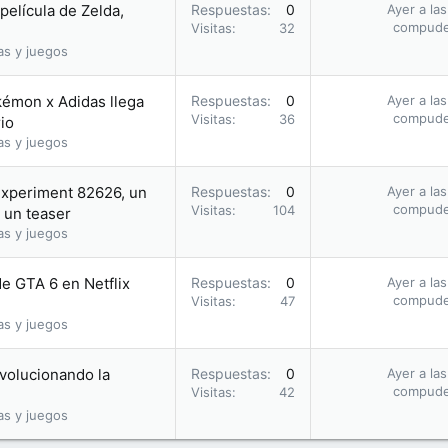
película de Zelda,
Respuestas
0
Ayer a la
compud
Visitas
32
as y juegos
kémon x Adidas llega
Respuestas
0
Ayer a la
compud
Visitas
36
io
as y juegos
Experiment 82626, un
Respuestas
0
Ayer a la
compud
Visitas
104
 un teaser
as y juegos
de GTA 6 en Netflix
Respuestas
0
Ayer a la
compud
Visitas
47
as y juegos
evolucionando la
Respuestas
0
Ayer a la
compud
Visitas
42
as y juegos