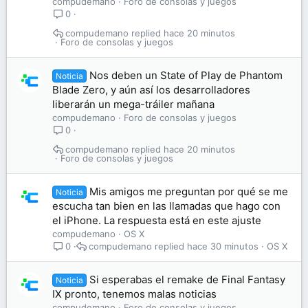
compudemano
Foro de consolas y juegos
0
compudemano
hace 20 minutos
Foro de consolas y juegos
Nos deben un State of Play de Phantom
Noticia
Blade Zero, y aún así los desarrolladores
liberarán un mega-tráiler mañana
compudemano
Foro de consolas y juegos
0
compudemano
hace 20 minutos
Foro de consolas y juegos
Mis amigos me preguntan por qué se me
Noticia
escucha tan bien en las llamadas que hago con
el iPhone. La respuesta está en este ajuste
compudemano
OS X
compudemano
hace 30 minutos
OS X
0
Si esperabas el remake de Final Fantasy
Noticia
IX pronto, tenemos malas noticias
compudemano
Foro de consolas y juegos