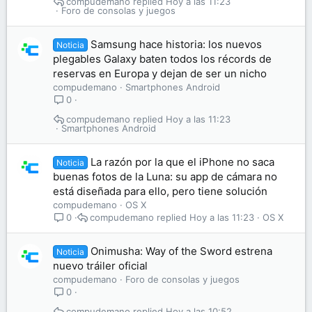
compudemano
Hoy a las 11:23
Foro de consolas y juegos
Samsung hace historia: los nuevos
Noticia
plegables Galaxy baten todos los récords de
reservas en Europa y dejan de ser un nicho
compudemano
Smartphones Android
0
compudemano
Hoy a las 11:23
Smartphones Android
La razón por la que el iPhone no saca
Noticia
buenas fotos de la Luna: su app de cámara no
está diseñada para ello, pero tiene solución
compudemano
OS X
compudemano
Hoy a las 11:23
OS X
0
Onimusha: Way of the Sword estrena
Noticia
nuevo tráiler oficial
compudemano
Foro de consolas y juegos
0
compudemano
Hoy a las 10:52