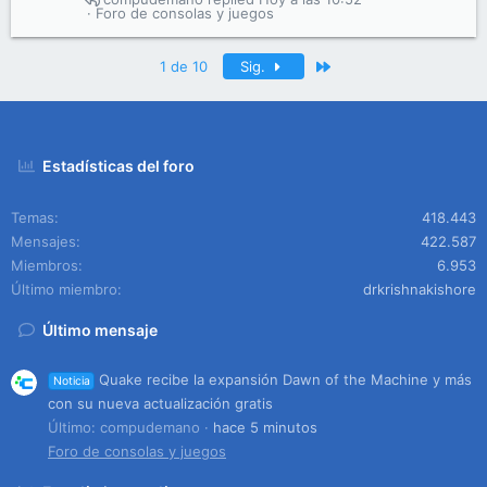
Foro de consolas y juegos
Último
1 de 10
Sig.
Estadísticas del foro
Temas
418.443
Mensajes
422.587
Miembros
6.953
Último miembro
drkrishnakishore
Último mensaje
Quake recibe la expansión Dawn of the Machine y más
Noticia
con su nueva actualización gratis
Último: compudemano
hace 5 minutos
Foro de consolas y juegos