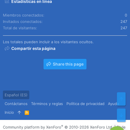
Estadísticas en línea
Miembros conectados
0
Invitados conectados
247
Total de visitantes
247
Los totales pueden incluir a los visitantes ocultos.
Compartir esta página
Share this page
Español (ES)
Arr
Contáctanos
Términos y reglas
Política de privacidad
Ayuda
Inicio
R
Pie
S
S
®
Community platform by XenForo
© 2010-2026 XenForo Ltd.
|
Style