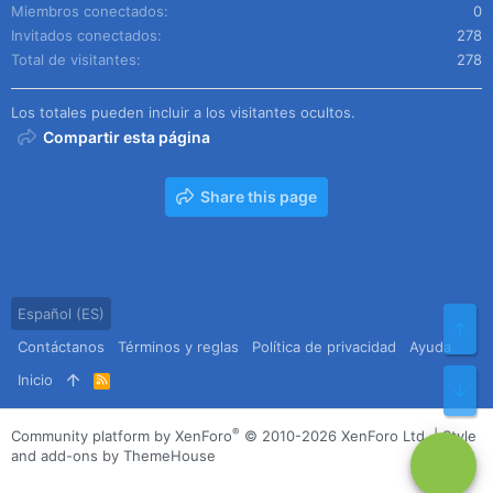
Miembros conectados
0
Invitados conectados
278
Total de visitantes
278
Los totales pueden incluir a los visitantes ocultos.
Compartir esta página
Share this page
Español (ES)
Arr
Contáctanos
Términos y reglas
Política de privacidad
Ayuda
Inicio
R
Pie
S
S
®
Community platform by XenForo
© 2010-2026 XenForo Ltd.
|
Style
and add-ons by ThemeHouse