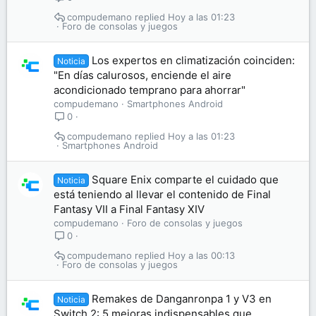
compudemano
Hoy a las 01:23
Foro de consolas y juegos
Los expertos en climatización coinciden:
Noticia
"En días calurosos, enciende el aire
acondicionado temprano para ahorrar"
compudemano
Smartphones Android
0
compudemano
Hoy a las 01:23
Smartphones Android
Square Enix comparte el cuidado que
Noticia
está teniendo al llevar el contenido de Final
Fantasy VII a Final Fantasy XIV
compudemano
Foro de consolas y juegos
0
compudemano
Hoy a las 00:13
Foro de consolas y juegos
Remakes de Danganronpa 1 y V3 en
Noticia
Switch 2: 5 mejoras indispensables que