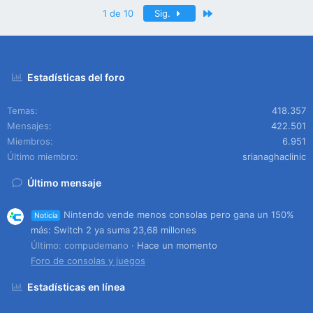
Último
1 de 10
Sig.
Estadísticas del foro
Temas
418.357
Mensajes
422.501
Miembros
6.951
Último miembro
srianaghaclinic
Último mensaje
Nintendo vende menos consolas pero gana un 150%
Noticia
más: Switch 2 ya suma 23,68 millones
Último: compudemano
Hace un momento
Foro de consolas y juegos
Estadísticas en línea