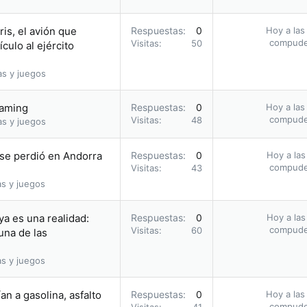
ris, el avión que
Respuestas
0
Hoy a las
compud
Visitas
50
culo al ejército
as y juegos
eaming
Respuestas
0
Hoy a las
compud
Visitas
48
as y juegos
se perdió en Andorra
Respuestas
0
Hoy a las
compud
Visitas
43
as y juegos
ya es una realidad:
Respuestas
0
Hoy a las
compud
Visitas
60
una de las
as y juegos
an a gasolina, asfalto
Respuestas
0
Hoy a las
compud