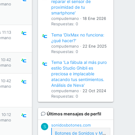
reparar el sensor de
emano
proximidad de tu
smartphone'
compudemano
18 Ene 2026
Respuestas: 0
s 11:13
Tema 'DixMax no funciona:
emano
¿qué hacer?'
compudemano
22 Ene 2025
Respuestas: 0
 10:42
Tema 'La fábula al más puro
emano
estilo Studio Ghibli es
preciosa e implacable
atacando tus sentimientos.
 10:42
Análisis de Neva'
emano
compudemano
22 Oct 2024
Respuestas: 0
Últimos mensajes de perfil
 10:12
emano
sonidosbotones.com
S
Botones de Sonidos y Meme Soundboard Gratis