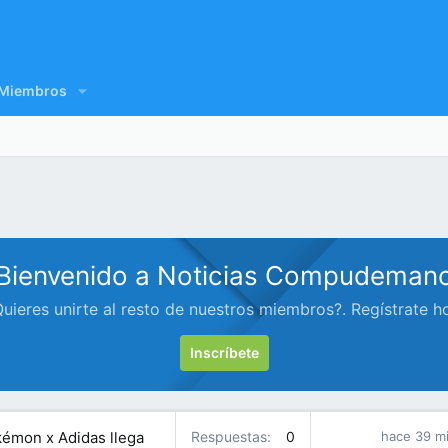
Miembros
Bienvenido a Noticias Compudeman
uieres unirte al resto de nuestros miembros?. Regístrate h
Inscríbete
kémon x Adidas llega
Respuestas
0
hace 39 m