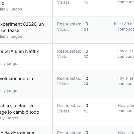
compud
Visitas
19
io
las y juegos
Experiment 82626, un
Respuestas
0
hace 39 m
compud
Visitas
21
 un teaser
las y juegos
de GTA 6 en Netflix
Respuestas
0
Hoy a las
compud
Visitas
30
s y juegos
evolucionando la
Respuestas
0
Hoy a las
compud
Visitas
24
s y juegos
abía si actuar en
Respuestas
0
Hoy a la
compud
Visitas
43
Cage lo cambió todo
s y juegos
io de dos de sus
Respuestas
0
Hoy a la