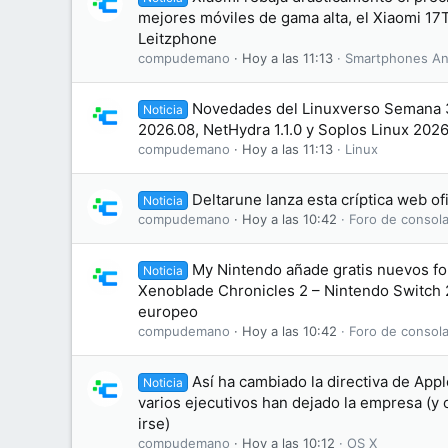
mejores móviles de gama alta, el Xiaomi 17T
Leitzphone
compudemano
Hoy a las 11:13
Smartphones An
Novedades del Linuxverso Semana
Noticia
2026.08, NetHydra 1.1.0 y Soplos Linux 202
compudemano
Hoy a las 11:13
Linux
Deltarune lanza esta críptica web of
Noticia
compudemano
Hoy a las 10:42
Foro de consola
My Nintendo añade gratis nuevos fo
Noticia
Xenoblade Chronicles 2 – Nintendo Switch 2
europeo
compudemano
Hoy a las 10:42
Foro de consola
Así ha cambiado la directiva de App
Noticia
varios ejecutivos han dejado la empresa (y 
irse)
compudemano
Hoy a las 10:12
OS X