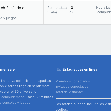
ch 2: sólido en el
Respuestas
0
Hoy a las
compud
Visitas
47
as y juegos
 mensaje
Estadísticas en línea
La nueva colección de zapatillas
Miembros conectados
n x Adidas llega en septiembre
Invitados conectados
elebrar el 30 aniversario
Total de visitantes
o: compudemano
hace 39 minutos
e consolas y juegos
Los totales pueden incluir a los visi
ocultos.