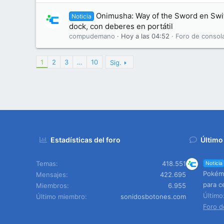
Onimusha: Way of the Sword en Swit
Noticia
dock, con deberes en portátil
compudemano
Hoy a las 04:52
Foro de consol
1
2
3
…
10
Sig.
Estadísticas del foro
Último
Temas
418.551
Noticia
Pokémo
Mensajes
422.695
para c
Miembros
6.955
Últim
Último miembro
sonidosbotones.com
Foro d