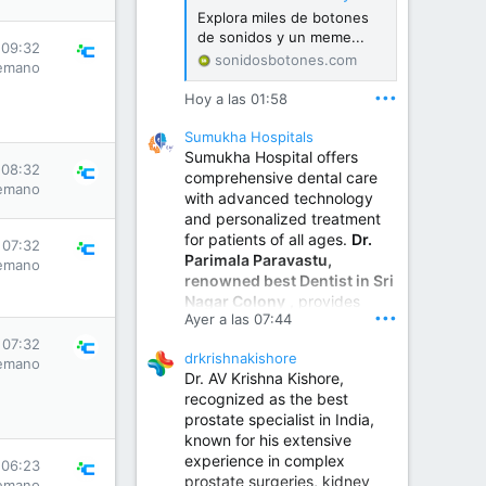
Explora miles de botones
de sonidos y un meme...
 09:32
sonidosbotones.com
emano
•••
Hoy a las 01:58
Sumukha Hospitals
Sumukha Hospital offers
 08:32
comprehensive dental care
emano
with advanced technology
and personalized treatment
for patients of all ages.
Dr.
 07:32
Parimala Paravastu,
emano
renowned best Dentist in Sri
Nagar Colony
, provides
•••
Ayer a las 07:44
expert care for tooth pain,
gum disease, root canal
 07:32
drkrishnakishore
treatment, dental implants,
emano
Dr. AV Krishna Kishore,
smile designing, cosmetic
recognized as the best
dentistry.
prostate specialist in India,
known for his extensive
experience in complex
Sumukha Hospital | Ear, Nose & Throat, Dental & Maxillofacial Surgery Center
 06:23
prostate surgeries, kidney
emano