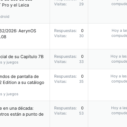
compud
Visitas
29
 Pro y el Leica
droid
 32/2026: AerynOS
Respuestas
0
Hoy a la
compud
Visitas
30
6.08
icial de su Capítulo 7B
Respuestas
0
Hoy a las
compud
Visitas
33
s y juegos
ndos de pantalla de
Respuestas
0
Hoy a las
compud
Visitas
35
 Edition a su catálogo
s y juegos
le en una década:
Respuestas
0
Hoy a las
compud
Visitas
53
otros están a punto de