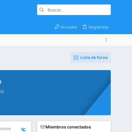
Acceder
Regístrate
Lista de foros
o
oy.
Miembros conectados
inutos