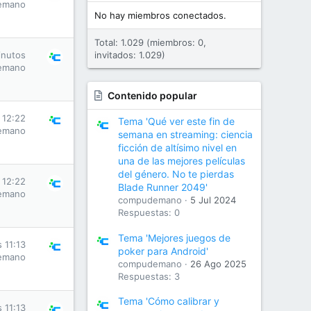
emano
No hay miembros conectados.
Total: 1.029 (miembros: 0,
inutos
invitados: 1.029)
emano
Contenido popular
 12:22
Tema 'Qué ver este fin de
emano
semana en streaming: ciencia
ficción de altísimo nivel en
una de las mejores películas
del género. No te pierdas
 12:22
Blade Runner 2049'
emano
compudemano
5 Jul 2024
Respuestas: 0
Tema 'Mejores juegos de
s 11:13
poker para Android'
emano
compudemano
26 Ago 2025
Respuestas: 3
Tema 'Cómo calibrar y
s 11:13