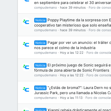
en septiembre para celebrar el 30 aniversar
compudemano
hace 39 minutos
Foro de conso
Poppy Playtime da la sorpresa con 
Noticia
cooperativo tan misterioso que solo enseña
compudemano
hace 39 minutos
Foro de conso
Pagar por ver un anuncio: el tráiler 
Noticia
nos parece el colmo de la industria
compudemano
Hoy a las 12:22
Foro de consola
El próximo juego de Sonic seguirá 
Noticia
fórmula de zona abierta de Sonic Frontiers
compudemano
Hoy a las 12:22
Foro de consola
"¿Estás de broma?": Laura Dern no s
Noticia
Jurassic Park, pero una llamada a Nicolas 
compudemano
Hoy a las 11:13
Foro de consola
Xiaomi rebaja drásticamente el prec
Noticia