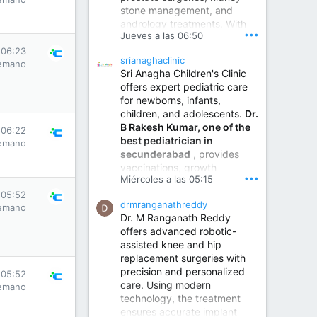
stone management, and
www.sumukhahospitals.co
andrology treatments. With
m
•••
Jueves a las 06:50
years of surgical practice and
a strong focus on minimally
 06:23
srianaghaclinic
invasive and robotic
emano
Sri Anagha Children's Clinic
techniques.
offers expert pediatric care
for newborns, infants,
children, and adolescents.
Dr.
Best Urologist in Vijayawada | Urology Specialist in Vijayawada
B Rakesh Kumar, one of the
 06:22
Dr. A. V. Krishna Kishore,
best pediatrician in
emano
the Best Urologist...
secunderabad
, provides
vaccinations, growth
www.drkrishnakishore.com
•••
Miércoles a las 05:15
monitoring, newborn care,
treatment for childhood
 05:52
drmranganathreddy
emano
illnesses, nutrition guidance,
Dr. M Ranganath Reddy
and preventive healthcare in
offers advanced robotic-
a child-friendly environment.
assisted knee and hip
replacement surgeries with
precision and personalized
Children Hospital in Secunderabad | Best Pediatrician in Hyderabad | Neonatologist in Medchal
 05:52
care. Using modern
emano
Our pediatrician and
technology, the treatment
Neonatologist team at...
ensures accurate implant
www.srianaghaclinic.com