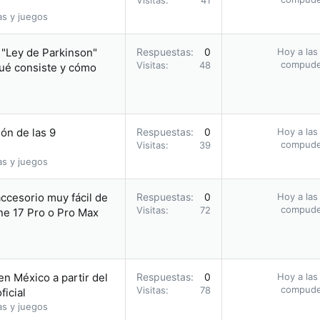
Visitas
41
as y juegos
a "Ley de Parkinson"
Respuestas
0
Hoy a las
compud
Visitas
48
qué consiste y cómo
ón de las 9
Respuestas
0
Hoy a las
compud
Visitas
39
as y juegos
accesorio muy fácil de
Respuestas
0
Hoy a las
compud
Visitas
72
one 17 Pro o Pro Max
en México a partir del
Respuestas
0
Hoy a las
compud
Visitas
78
ficial
as y juegos