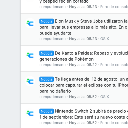
y césped recién cortado
compudemano
Hoy a las 06:23
Foro de consol
Elon Musk y Steve Jobs utilizaron l
Noticia
para llevar sus empresas a lo más alto. En 
puede ayudarte
compudemano
Hoy a las 06:23
OS X
De Kanto a Paldea: Repaso y evoluci
Noticia
generaciones de Pokémon
compudemano
Hoy a las 06:22
Foro de consol
Te llega antes del 12 de agosto: un 
Noticia
colocar para capturar el eclipse con tu iPh
para no dañarlo
compudemano
Hoy a las 05:52
OS X
Nintendo Switch 2 subirá de precio 
Noticia
1 de septiembre: Este será su nuevo coste o
compudemano
Hoy a las 05:52
Foro de consol