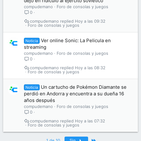
dejó en ridículo al ejército soviético
compudemano
Foro de consolas y juegos
0
compudemano
Hoy a las 09:32
Foro de consolas y juegos
Ver online Sonic: La Pelicula en
Noticia
streaming
compudemano
Foro de consolas y juegos
0
compudemano
Hoy a las 08:32
Foro de consolas y juegos
Un cartucho de Pokémon Diamante se
Noticia
perdió en Andorra y encuentra a su dueña 16
años después
compudemano
Foro de consolas y juegos
0
compudemano
Hoy a las 07:32
Foro de consolas y juegos
Último
1 de 10
Sig.