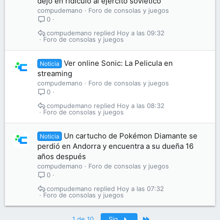
dejó en ridículo al ejército soviético
compudemano
Foro de consolas y juegos
0
compudemano
Hoy a las 09:32
Foro de consolas y juegos
Ver online Sonic: La Pelicula en
Noticia
streaming
compudemano
Foro de consolas y juegos
0
compudemano
Hoy a las 08:32
Foro de consolas y juegos
Un cartucho de Pokémon Diamante se
Noticia
perdió en Andorra y encuentra a su dueña 16
años después
compudemano
Foro de consolas y juegos
0
compudemano
Hoy a las 07:32
Foro de consolas y juegos
Último
1 de 10
Sig.