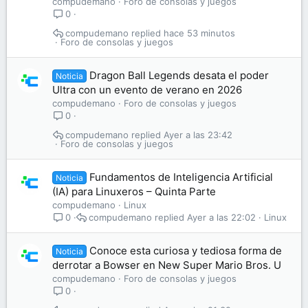
compudemano
Foro de consolas y juegos
0
compudemano
hace 53 minutos
Foro de consolas y juegos
Dragon Ball Legends desata el poder
Noticia
Ultra con un evento de verano en 2026
compudemano
Foro de consolas y juegos
0
compudemano
Ayer a las 23:42
Foro de consolas y juegos
Fundamentos de Inteligencia Artificial
Noticia
(IA) para Linuxeros – Quinta Parte
compudemano
Linux
compudemano
Ayer a las 22:02
Linux
0
Conoce esta curiosa y tediosa forma de
Noticia
derrotar a Bowser en New Super Mario Bros. U
compudemano
Foro de consolas y juegos
0