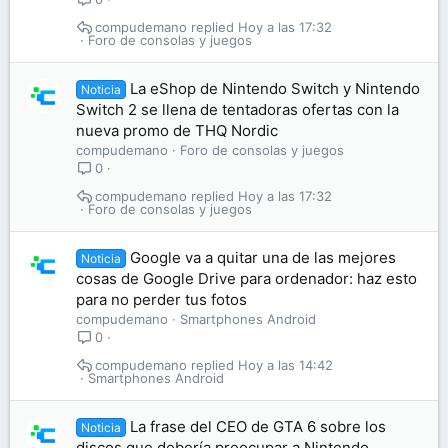
compudemano
Hoy a las 17:32
Foro de consolas y juegos
La eShop de Nintendo Switch y Nintendo
Noticia
Switch 2 se llena de tentadoras ofertas con la
nueva promo de THQ Nordic
compudemano
Foro de consolas y juegos
0
compudemano
Hoy a las 17:32
Foro de consolas y juegos
Google va a quitar una de las mejores
Noticia
cosas de Google Drive para ordenador: haz esto
para no perder tus fotos
compudemano
Smartphones Android
0
compudemano
Hoy a las 14:42
Smartphones Android
La frase del CEO de GTA 6 sobre los
Noticia
discos que debería preocupar a Nintendo