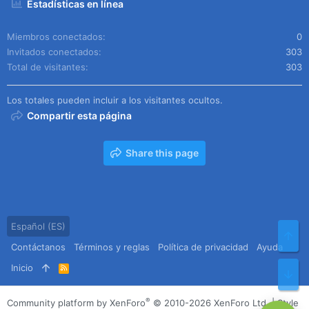
Estadísticas en línea
Miembros conectados
0
Invitados conectados
303
Total de visitantes
303
Los totales pueden incluir a los visitantes ocultos.
Compartir esta página
Share this page
Español (ES)
Arr
Contáctanos
Términos y reglas
Política de privacidad
Ayuda
Inicio
R
Pie
S
S
®
Community platform by XenForo
© 2010-2026 XenForo Ltd.
|
Style