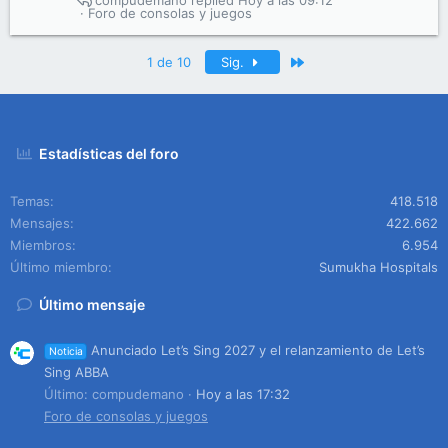
compudemano
Hoy a las 09:12
Foro de consolas y juegos
Último
1 de 10
Sig.
Estadísticas del foro
Temas
418.518
Mensajes
422.662
Miembros
6.954
Último miembro
Sumukha Hospitals
Último mensaje
Anunciado Let’s Sing 2027 y el relanzamiento de Let’s
Noticia
Sing ABBA
Último: compudemano
Hoy a las 17:32
Foro de consolas y juegos