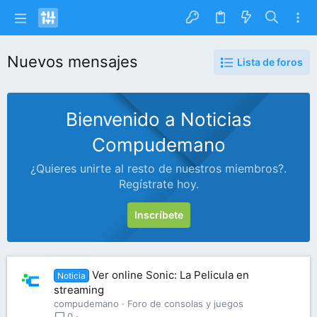
Nuevos mensajes
Lista de foros
Bienvenido a Noticias
Compudemano
¿Quieres unirte al resto de nuestros miembros?.
Regístrate hoy.
Inscríbete
Ver online Sonic: La Pelicula en
Noticia
streaming
compudemano
Foro de consolas y juegos
0