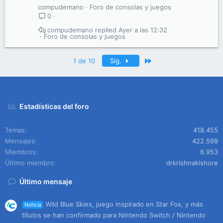
compudemano
Foro de consolas y juegos
0
compudemano
Ayer a las 12:32
Foro de consolas y juegos
Último
1 de 10
Sig.
Estadísticas del foro
Temas
418.455
Mensajes
422.599
Miembros
6.953
Último miembro
drkrishnakishore
Último mensaje
Wild Blue Skies, juego inspirado en Star Fox, y más
Noticia
títulos se han confirmado para Nintendo Switch / Nintendo