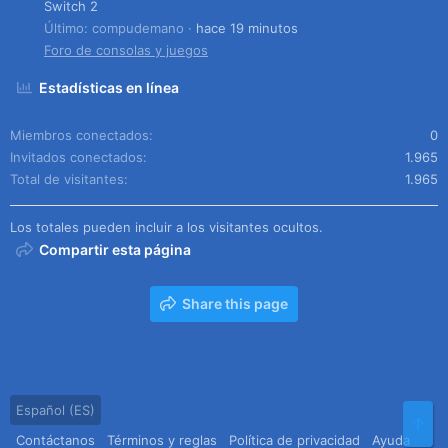
Switch 2
Último: compudemano
hace 19 minutos
Foro de consolas y juegos
Estadísticas en línea
Miembros conectados
0
Invitados conectados
1.965
Total de visitantes
1.965
Los totales pueden incluir a los visitantes ocultos.
Compartir esta página
Share this page
Español (ES)
Arr
Contáctanos
Términos y reglas
Política de privacidad
Ayuda