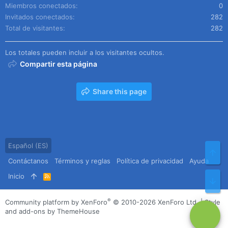
Miembros conectados
0
Invitados conectados
282
Total de visitantes
282
Los totales pueden incluir a los visitantes ocultos.
Compartir esta página
Share this page
Español (ES)
Arr
Contáctanos
Términos y reglas
Política de privacidad
Ayuda
Inicio
R
Pie
S
S
®
Community platform by XenForo
© 2010-2026 XenForo Ltd.
|
Style
and add-ons by ThemeHouse