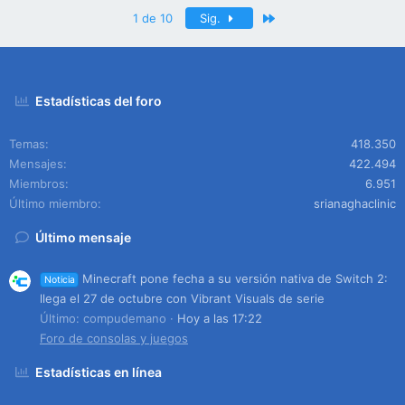
Último
1 de 10
Sig.
Estadísticas del foro
Temas
418.350
Mensajes
422.494
Miembros
6.951
Último miembro
srianaghaclinic
Último mensaje
Minecraft pone fecha a su versión nativa de Switch 2:
Noticia
llega el 27 de octubre con Vibrant Visuals de serie
Último: compudemano
Hoy a las 17:22
Foro de consolas y juegos
Estadísticas en línea