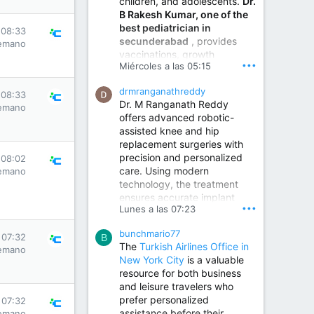
children, and adolescents.
Dr.
Best Urologist in Vijayawada | Urology Specialist in Vijayawada
B Rakesh Kumar, one of the
Dr. A. V. Krishna Kishore,
best pediatrician in
the Best Urologist...
 08:33
secunderabad
, provides
emano
vaccinations, growth
www.drkrishnakishore.com
•••
Miércoles a las 05:15
monitoring, newborn care,
treatment for childhood
drmranganathreddy
illnesses, nutrition guidance,
 08:33
Dr. M Ranganath Reddy
and preventive healthcare in
emano
offers advanced robotic-
a child-friendly environment.
assisted knee and hip
replacement surgeries with
precision and personalized
Children Hospital in Secunderabad | Best Pediatrician in Hyderabad | Neonatologist in Medchal
 08:02
care. Using modern
emano
Our pediatrician and
technology, the treatment
Neonatologist team at...
ensures accurate implant
www.srianaghaclinic.com
•••
Lunes a las 07:23
placement, reduced pain,
quicker recovery, and
bunchmario77
improved joint function,
 07:32
B
The
Turkish Airlines Office in
emano
helping patients return to an
New York City
is a valuable
active and comfortable
resource for both business
lifestyle.
and leisure travelers who
prefer personalized
 07:32
assistance before their
emano