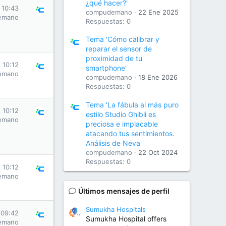
¿qué hacer?'
 10:43
compudemano
22 Ene 2025
emano
Respuestas: 0
Tema 'Cómo calibrar y
reparar el sensor de
proximidad de tu
 10:12
smartphone'
emano
compudemano
18 Ene 2026
Respuestas: 0
Tema 'La fábula al más puro
 10:12
estilo Studio Ghibli es
emano
preciosa e implacable
atacando tus sentimientos.
Análisis de Neva'
compudemano
22 Oct 2024
Respuestas: 0
 10:12
emano
Últimos mensajes de perfil
Sumukha Hospitals
 09:42
Sumukha Hospital offers
emano