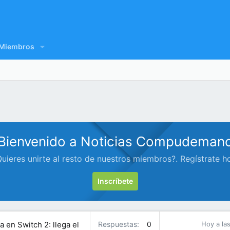
Miembros
Bienvenido a Noticias Compudeman
uieres unirte al resto de nuestros miembros?. Regístrate h
Inscríbete
 en Switch 2: llega el
Respuestas
0
Hoy a las