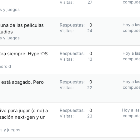
compud
Visitas
27
s y juegos
una de las películas
Respuestas
0
Hoy a las
compud
Visitas
24
tudios
s y juegos
para siempre: HyperOS
Respuestas
0
Hoy a las
compud
Visitas
13
droid
i está apagado. Pero
Respuestas
0
Hoy a las
compud
Visitas
22
vo para jugar (o no) a
Respuestas
0
Hoy a las
compud
Visitas
23
zación next-gen y un
s y juegos