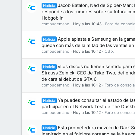
Jacob Batalon, Ned de Spider-Man:
Noticia
responde a los rumores sobre su futura conv
Hobgoblin
compudemano
Hoy a las 10:43
Foro de consola
Apple aplasta a Samsung en la gama 
Noticia
queda con más de la mitad de las ventas e
compudemano
Hoy a las 10:12
OS X
«Los discos no tienen sentido para 
Noticia
Strauss Zelnick, CEO de Take-Two, defiende 
de cara al debut de GTA 6
compudemano
Hoy a las 10:12
Foro de consola
Ya puedes consultar el estado de las
Noticia
participar en el Network Test de The Dusk
compudemano
Hoy a las 10:12
Foro de consola
Esta prometedora mezcla de Dark S
Noticia
inspirado en el folclore coreano se la ha 