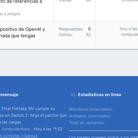
Visitas
60
eto de referencias a
as y juegos
positivo de OpenAI y
Respuestas
0
Hoy a las
compud
Visitas
52
 nada que tengas
 mensaje
Estadísticas en línea
Final Fantasy XIV cumple su
Miembros conectados
a en Switch 2: llega el parche que
Invitados conectados
a las cargas
Total de visitantes
o: compudemano
Hoy a las 11:22
e consolas y juegos
Los totales pueden incluir a los visi