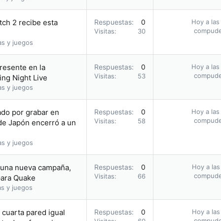
tch 2 recibe esta
Respuestas
0
Hoy a las
compud
Visitas
30
as y juegos
presente en la
Respuestas
0
Hoy a las
compud
Visitas
53
ng Night Live
as y juegos
tado por grabar en
Respuestas
0
Hoy a las
compud
Visitas
58
 de Japón encerró a un
as y juegos
a una nueva campaña,
Respuestas
0
Hoy a las
compud
Visitas
66
para Quake
as y juegos
cuarta pared igual
Respuestas
0
Hoy a las
compud