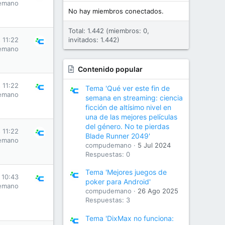
emano
No hay miembros conectados.
Total: 1.442 (miembros: 0,
 11:22
invitados: 1.442)
emano
Contenido popular
 11:22
Tema 'Qué ver este fin de
emano
semana en streaming: ciencia
ficción de altísimo nivel en
una de las mejores películas
del género. No te pierdas
 11:22
Blade Runner 2049'
emano
compudemano
5 Jul 2024
Respuestas: 0
Tema 'Mejores juegos de
 10:43
poker para Android'
emano
compudemano
26 Ago 2025
Respuestas: 3
Tema 'DixMax no funciona: