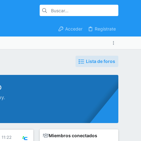
Acceder
Regístrate
Lista de foros
o
oy.
Miembros conectados
 11:22