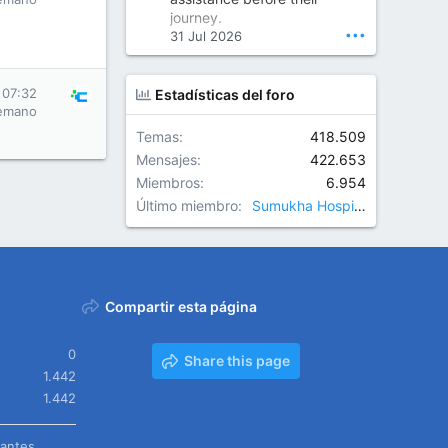
Orthopedic Surgeon in Kondapur | Best Orthopedic Doctor in Kondapur | Dr. M. Ranganath Reddy
journey.
Consult Dr. M. Ranganath
•••
31 Jul 2026
Reddy, the best...
www.drranganathreddy.co
 07:32
Estadísticas del foro
m
emano
Temas
418.509
Mensajes
422.653
Miembros
6.954
Último miembro
Sumukha Hospitals
Compartir esta página
0
Share this page
1.442
1.442
tantes