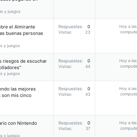
as y juegos
obre el Almirante
Respuestas
0
Hoy a las
compud
Visitas
23
 las buenas personas
s y juegos
s riesgos de escuchar
Respuestas
0
Hoy a las
compud
Visitas
44
olladores"
s y juegos
endo las mejores
Respuestas
0
Hoy a las
compud
Visitas
43
s son mis cinco
ario con Nintendo
Respuestas
0
Hoy a las
compud
Visitas
37
s y juegos