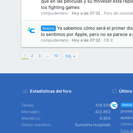
que en las películas y su moveset está repl
los fighting games
compudemano
Hoy a las 07:32
Foro de consol
Ya sabemos cómo será el primer dis
Noticia
lo sentimos por Apple, pero no se parece a
compudemano
Hoy a las 07:32
OS X
1
2
3
…
10
Sig.
Estadísticas del foro
Último
Temas
418.509
Noticia
promes
Mensajes
422.653
aceler
Miembros
6.954
Últim
Último miembro
Sumukha Hospitals
Foro d