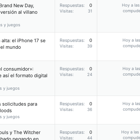
 Brand New Day,
Respuestas
0
Hoy a las
compud
Visitas
31
ersión al villano
s y juegos
alta: el iPhone 17 se
Respuestas
0
Hoy a las
compud
Visitas
39
n el mundo
el consumidor»:
Respuestas
0
Hoy a las
compud
Visitas
24
así el formato digital
s y juegos
 solicitudes para
Respuestas
0
Hoy a las
compud
Visitas
36
bloods
s y juegos
ouls y The Witcher
Respuestas
0
Hoy a las
compud
Visitas
44
acabado pegando en