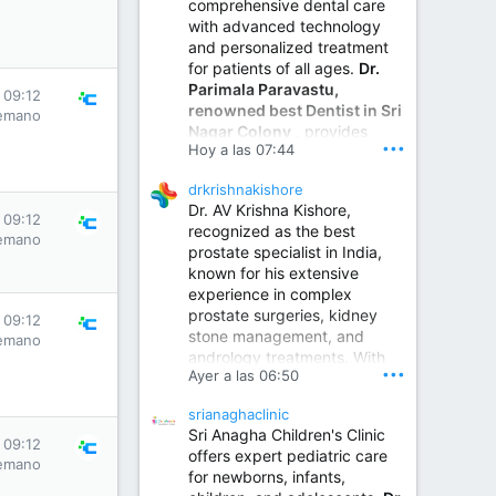
comprehensive dental care
with advanced technology
and personalized treatment
for patients of all ages.
Dr.
Parimala Paravastu,
 09:12
renowned best Dentist in Sri
emano
Nagar Colony
, provides
•••
Hoy a las 07:44
expert care for tooth pain,
gum disease, root canal
drkrishnakishore
treatment, dental implants,
Dr. AV Krishna Kishore,
smile designing, cosmetic
 09:12
recognized as the best
dentistry.
emano
prostate specialist in India,
known for his extensive
experience in complex
Sumukha Hospital | Ear, Nose & Throat, Dental & Maxillofacial Surgery Center
prostate surgeries, kidney
 09:12
stone management, and
www.sumukhahospitals.co
emano
andrology treatments. With
m
•••
Ayer a las 06:50
years of surgical practice and
a strong focus on minimally
srianaghaclinic
invasive and robotic
Sri Anagha Children's Clinic
techniques.
 09:12
offers expert pediatric care
emano
for newborns, infants,