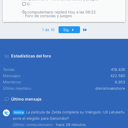
0
compudemano
Hoy a las 09:22
Foro de consolas y juegos
Último
1 de 10
Sig.
Estadísticas del foro
Temas
418.436
Mensajes
422.580
Miembros
6.953
Último miembro
drkrishnakishore
Último mensaje
La película de Zelda completa su triángulo: Uli Latukefu
Noticia
sería el elegido para Ganondorf
Último: compudemano
hace 28 minutos