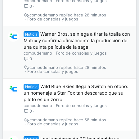
compudemano
Foro de consolas y juegos
0
compudemano
hace 28 minutos
Foro de consolas y juegos
Warner Bros. se niega a tirar la toalla con
Noticia
Matrix y confirma oficialmente la producción de
una quinta película de la saga
compudemano
Foro de consolas y juegos
0
compudemano
hace 28 minutos
Foro de consolas y juegos
Wild Blue Skies llega a Switch en otoño:
Noticia
un homenaje a Star Fox tan descarado que su
piloto es un zorro
compudemano
Foro de consolas y juegos
0
compudemano
hace 58 minutos
Foro de consolas y juegos
Los jugadores de PC han elegido su