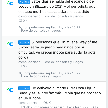
Estos días se habla del escándalo de
Noticia
acoso en Blizzard de 2021 y el periodista que
destapó muchos casos aclara lo sucedido
compudemano
Foro de consolas y juegos
0
compudemano
Hoy a las 10:22
Foro de consolas y juegos
Si pensabas que Onimusha: Way of the
Noticia
Sword sería un juego para niños por su
dificultad, ve preparándote para sudar la gota
gorda
compudemano
Foro de consolas y juegos
0
compudemano
Hoy a las 10:22
Foro de consolas y juegos
He activado el modo Ultra Dark Liquid
Noticia
Glass y es la interfaz más limpia que he probado
en un iPhone
compudemano
OS X
compudemano
Hoy a las 10:22
OS X
0