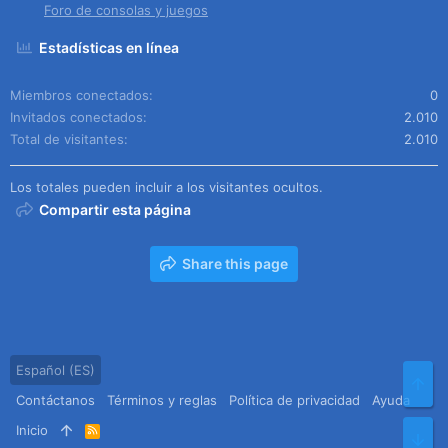
Foro de consolas y juegos
Estadísticas en línea
Miembros conectados
0
Invitados conectados
2.010
Total de visitantes
2.010
Los totales pueden incluir a los visitantes ocultos.
Compartir esta página
Share this page
Español (ES)
Arr
Contáctanos
Términos y reglas
Política de privacidad
Ayuda
Inicio
R
Pie
S