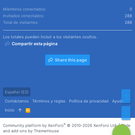
Miembros conectados
0
Invitados conectados
288
Total de visitantes
288
Los totales pueden incluir a los visitantes ocultos.
Compartir esta página
Share this page
Español (ES)
Arr
Contáctanos
Términos y reglas
Política de privacidad
Ayuda
Inicio
R
Pie
S
S
®
Community platform by XenForo
© 2010-2026 XenForo Ltd.
|
Style
and add-ons by ThemeHouse