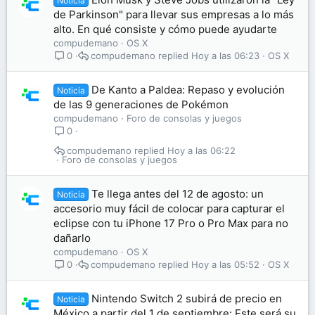
Noticia
de Parkinson" para llevar sus empresas a lo más
alto. En qué consiste y cómo puede ayudarte
compudemano
OS X
compudemano
Hoy a las 06:23
OS X
0
De Kanto a Paldea: Repaso y evolución
Noticia
de las 9 generaciones de Pokémon
compudemano
Foro de consolas y juegos
0
compudemano
Hoy a las 06:22
Foro de consolas y juegos
Te llega antes del 12 de agosto: un
Noticia
accesorio muy fácil de colocar para capturar el
eclipse con tu iPhone 17 Pro o Pro Max para no
dañarlo
compudemano
OS X
compudemano
Hoy a las 05:52
OS X
0
Nintendo Switch 2 subirá de precio en
Noticia
México a partir del 1 de septiembre: Este será su