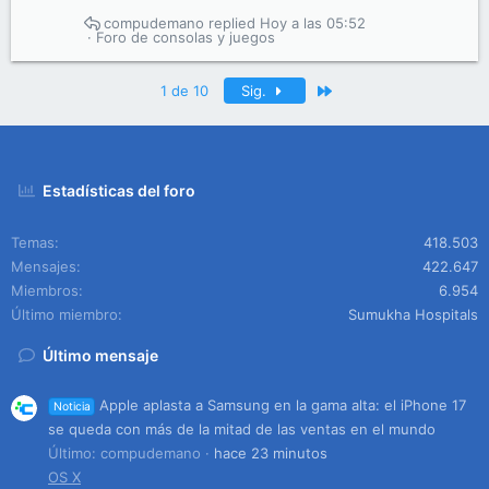
compudemano
Hoy a las 05:52
Foro de consolas y juegos
Último
1 de 10
Sig.
Estadísticas del foro
Temas
418.503
Mensajes
422.647
Miembros
6.954
Último miembro
Sumukha Hospitals
Último mensaje
Apple aplasta a Samsung en la gama alta: el iPhone 17
Noticia
se queda con más de la mitad de las ventas en el mundo
Último: compudemano
hace 23 minutos
OS X