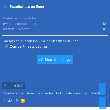
Estadísticas en línea
Miembros conectados
0
Invitados conectados
181
Total de visitantes
181
Los totales pueden incluir a los visitantes ocultos.
Compartir esta página
Share this page
Español (ES)
Arr
Contáctanos
Términos y reglas
Política de privacidad
Ayuda
Inicio
R
Pie
S
S