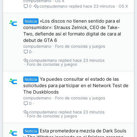
compudemano
OS X
compudemano
hace 23 minutos
OS X
0
«Los discos no tienen sentido para el
Noticia
consumidor»: Strauss Zelnick, CEO de Take-
Two, defiende así el formato digital de cara al
debut de GTA 6
compudemano
Foro de consolas y juegos
0
compudemano
hace 23 minutos
Foro de consolas y juegos
Ya puedes consultar el estado de las
Noticia
solicitudes para participar en el Network Test de
The Duskbloods
compudemano
Foro de consolas y juegos
0
compudemano
hace 23 minutos
Foro de consolas y juegos
Esta prometedora mezcla de Dark Souls
Noticia