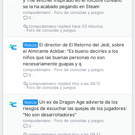
y The Witcher inspirado en el folclore coreano
se la ha acabado pegando en Steam
compudemano
Foro de consolas y juegos
0
compudemano
hace 53 minutos
Foro de consolas y juegos
El director de El Retorno del Jedi, sobre
Noticia
el Almirante Ackbar: "Es bueno decirles a los
niños que las buenas personas no son
necesariamente guapas y q
compudemano
Foro de consolas y juegos
0
compudemano
Hoy a las 09:12
Foro de consolas y juegos
Un ex de Dragon Age advierte de los
Noticia
riesgos de escuchar las quejas de los jugadores:
"No son desarrolladores"
compudemano
Foro de consolas y juegos
0
compudemano
Hoy a las 09:12