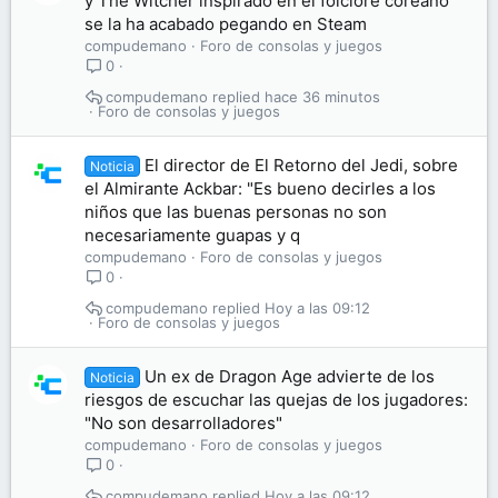
y The Witcher inspirado en el folclore coreano
se la ha acabado pegando en Steam
compudemano
Foro de consolas y juegos
0
compudemano
hace 36 minutos
Foro de consolas y juegos
El director de El Retorno del Jedi, sobre
Noticia
el Almirante Ackbar: "Es bueno decirles a los
niños que las buenas personas no son
necesariamente guapas y q
compudemano
Foro de consolas y juegos
0
compudemano
Hoy a las 09:12
Foro de consolas y juegos
Un ex de Dragon Age advierte de los
Noticia
riesgos de escuchar las quejas de los jugadores:
"No son desarrolladores"
compudemano
Foro de consolas y juegos
0
compudemano
Hoy a las 09:12