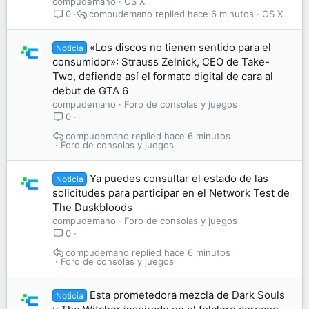
compudemano
OS X
compudemano
hace 6 minutos
OS X
0
«Los discos no tienen sentido para el
Noticia
consumidor»: Strauss Zelnick, CEO de Take-
Two, defiende así el formato digital de cara al
debut de GTA 6
compudemano
Foro de consolas y juegos
0
compudemano
hace 6 minutos
Foro de consolas y juegos
Ya puedes consultar el estado de las
Noticia
solicitudes para participar en el Network Test de
The Duskbloods
compudemano
Foro de consolas y juegos
0
compudemano
hace 6 minutos
Foro de consolas y juegos
Esta prometedora mezcla de Dark Souls
Noticia