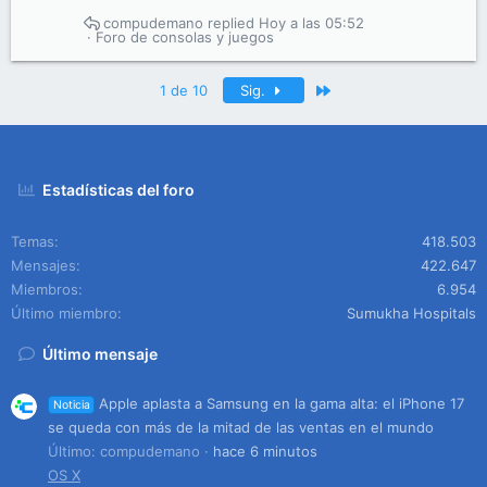
compudemano
Hoy a las 05:52
Foro de consolas y juegos
Último
1 de 10
Sig.
Estadísticas del foro
Temas
418.503
Mensajes
422.647
Miembros
6.954
Último miembro
Sumukha Hospitals
Último mensaje
Apple aplasta a Samsung en la gama alta: el iPhone 17
Noticia
se queda con más de la mitad de las ventas en el mundo
Último: compudemano
hace 6 minutos
OS X