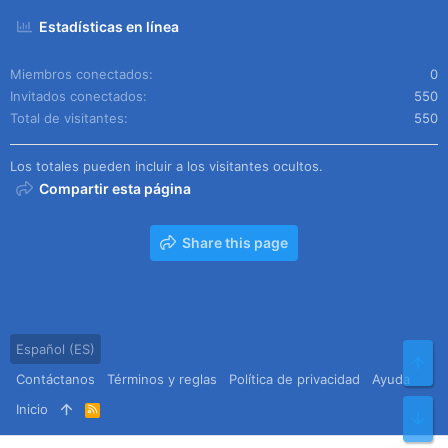
Estadísticas en línea
Miembros conectados
0
Invitados conectados
550
Total de visitantes
550
Los totales pueden incluir a los visitantes ocultos.
Compartir esta página
Share this page
Español (ES)
Arr
Contáctanos
Términos y reglas
Política de privacidad
Ayuda
Inicio
R
Pie
S
S