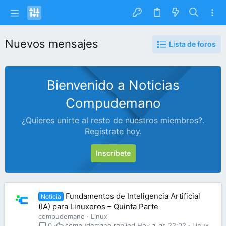
Nuevos mensajes
Lista de foros
Bienvenido a Noticias
Compudemano
¿Quieres unirte al resto de nuestros miembros?.
Regístrate hoy.
Inscríbete
Fundamentos de Inteligencia Artificial
Noticia
(IA) para Linuxeros – Quinta Parte
compudemano
Linux
compudemano
Hoy a las 22:02
Linux
0