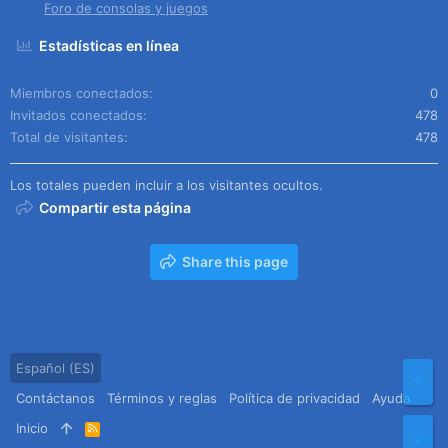
Foro de consolas y juegos
Estadísticas en línea
Miembros conectados
0
Invitados conectados
478
Total de visitantes
478
Los totales pueden incluir a los visitantes ocultos.
Compartir esta página
Share this page
Español (ES)
Arr
Contáctanos
Términos y reglas
Política de privacidad
Ayuda
Inicio
R
Pie
S