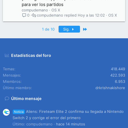
para ver los partidos
compudemano
OS X
compudemano
Hoy a las 12:02
OS X
0
Último
1 de 10
Sig.
Estadísticas del foro
Temas
418.449
Mensajes
422.593
Miembros
6.953
Último miembro
drkrishnakishore
Último mensaje
Aliens: Fireteam Elite 2 confirma su llegada a Nintendo
Noticia
Switch 2 y corrige el error del primero
Último: compudemano
hace 14 minutos